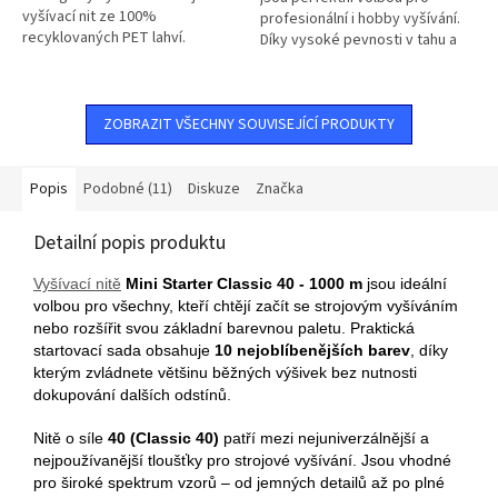
vyšívací nit ze 100%
profesionální i hobby vyšívání.
recyklovaných PET lahví.
Díky vysoké pevnosti v tahu a
hedvábnému lesku dodávají
výšivkám luxusní vzhled a...
ZOBRAZIT VŠECHNY SOUVISEJÍCÍ PRODUKTY
Popis
Podobné (11)
Diskuze
Značka
Detailní popis produktu
Vyšívací nitě
Mini Starter Classic 40 - 1000 m
jsou ideální
volbou pro všechny, kteří chtějí začít se strojovým vyšíváním
nebo rozšířit svou základní barevnou paletu. Praktická
startovací sada obsahuje
10 nejoblíbenějších barev
, díky
kterým zvládnete většinu běžných výšivek bez nutnosti
dokupování dalších odstínů.
Nitě o síle
40 (Classic 40)
patří mezi nejuniverzálnější a
nejpoužívanější tloušťky pro strojové vyšívání. Jsou vhodné
pro široké spektrum vzorů – od jemných detailů až po plné