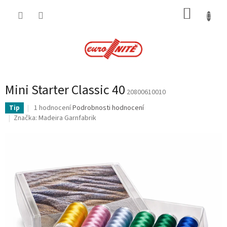
Přejít
NÁKUP
na
obsah
KOŠÍK
Mini Starter Classic 40
20800610010
Průměrné
1 hodnocení
Podrobnosti hodnocení
Tip
hodnocení
Značka:
Madeira Garnfabrik
produktu
je
5,0
z
5
hvězdiček.