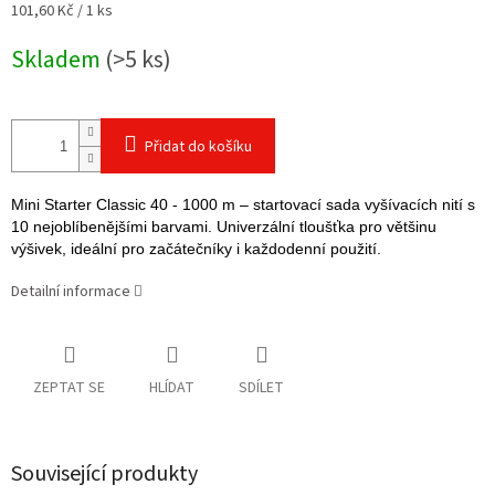
Měrná
101,60 Kč / 1 ks
cena:
Skladem
(>5 ks)
Přidat do košíku
Mini Starter Classic 40 - 1000 m – startovací sada vyšívacích nití s
10 nejoblíbenějšími barvami. Univerzální tloušťka pro většinu
výšivek, ideální pro začátečníky i každodenní použití.
Detailní informace
ZEPTAT SE
HLÍDAT
SDÍLET
Související produkty