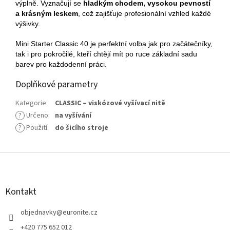
výplně. Vyznačují se
hladkým chodem, vysokou pevností
a krásným leskem
, což zajišťuje profesionální vzhled každé
výšivky.
Mini Starter Classic 40 je perfektní volba jak pro začátečníky,
tak i pro pokročilé, kteří chtějí mít po ruce základní sadu
barev pro každodenní práci.
Doplňkové parametry
Kategorie
:
CLASSIC – viskózové vyšívací nitě
?
Určeno
:
na vyšívání
?
Použití
:
do šicího stroje
Z
á
p
a
Kontakt
t
í
objednavky
@
euronite.cz
+420 775 652 012