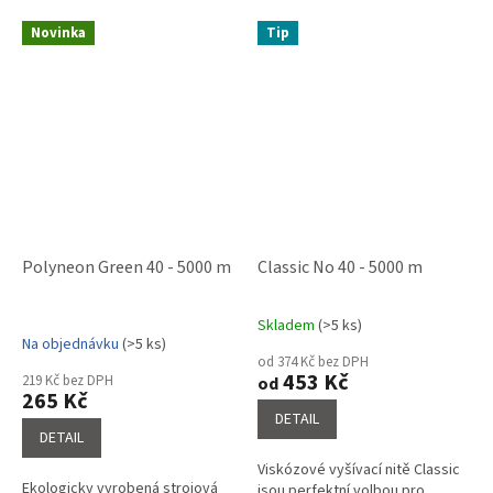
Novinka
Tip
Polyneon Green 40 - 5000 m
Classic No 40 - 5000 m
Skladem
(>5 ks)
Průměrné
Na objednávku
(>5 ks)
hodnocení
od 374 Kč bez DPH
produktu
453 Kč
219 Kč bez DPH
od
je
265 Kč
3,4
DETAIL
z
DETAIL
5
Viskózové vyšívací nitě Classic
hvězdiček.
Ekologicky vyrobená strojová
jsou perfektní volbou pro