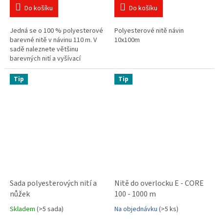
z
z
Do košíku
Do košíku
5
5
hvězdiček.
hvězdiček.
Jedná se o 100 % polyesterové
Polyesterové nitě návin
barevné nitě v návinu 110 m. V
10x100m
sadě naleznete většinu
barevných nití a vyšívací
nůžky. Polyesterové nitě pro
overlocky i klasické šití.
Tip
Tip
Sada polyesterových nití a
Nitě do overlocku E - CORE
nůžek
100 - 1000 m
Skladem
(>5 sada)
Na objednávku
(>5 ks)
Průměrné
Průměrné