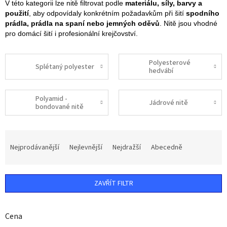
V této kategorii lze nitě filtrovat podle
materiálu, síly, barvy a
použití
, aby odpovídaly konkrétním požadavkům při šití
spodního
prádla, prádla na spaní nebo jemných oděvů
. Nitě jsou vhodné
pro domácí šití i profesionální krejčovství.
Polyesterové
Splétaný polyester
hedvábí
Polyamid -
Jádrové nitě
bondované nitě
Ř
a
Nejprodávanější
Nejlevnější
Nejdražší
Abecedně
z
e
n
ZAVŘÍT FILTR
í
p
r
Cena
o