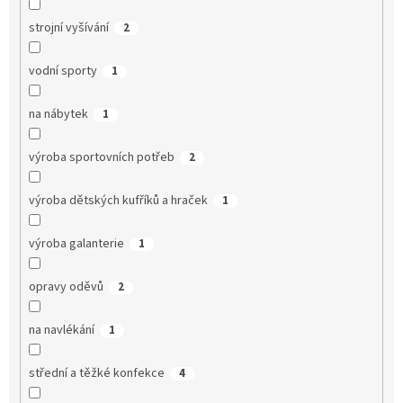
strojní vyšívání
2
vodní sporty
1
na nábytek
1
výroba sportovních potřeb
2
výroba dětských kufříků a hraček
1
výroba galanterie
1
opravy oděvů
2
na navlékání
1
střední a těžké konfekce
4