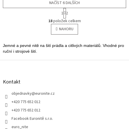
kombinací polyesterového
NAČÍST 6 DALŠÍCH
kombinací polyesterového
filamentu a...
filamentu a...
S
1
2
t
O
r
18
položek celkem
v
á
l
NAHORU
n
á
k
o
d
v
a
Jemné a pevné nitě na šití prádla a citlivých materiálů. Vhodné pro
á
c
ruční i strojové šití.
n
í
í
p
Z
r
á
v
p
k
a
Kontakt
y
t
v
í
objednavky
@
euronite.cz
ý
p
+420 775 652 012
i
+420 775 652 012
s
u
Facebook Euronitě s.r.o.
euro_nite