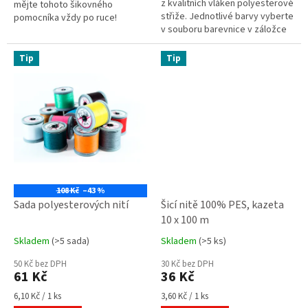
z kvalitních vláken polyesterové
mějte tohoto šikovného
střiže. Jednotlivé barvy vyberte
pomocníka vždy po ruce!
v souboru barevnice v záložce
související soubory a napište do
poznámky o...
Tip
Tip
108 Kč
–43 %
Sada polyesterových nití
Šicí nitě 100% PES, kazeta
10 x 100 m
Skladem
(>5 sada)
Skladem
(>5 ks)
Průměrné
Průměrné
hodnocení
hodnocení
50 Kč bez DPH
30 Kč bez DPH
produktu
produktu
61 Kč
36 Kč
je
je
3,8
5,0
Měrná
Měrná
6,10 Kč / 1 ks
3,60 Kč / 1 ks
cena:
cena: