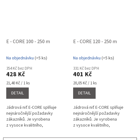
E - CORE 100 - 250 m
E - CORE 120 - 250 m
Na objednávku
(>5 ks)
Na objednávku
(>5 ks)
Průměrné
Průměrné
hodnocení
hodnocení
354 Kč bez DPH
331 Kč bez DPH
produktu
produktu
428 Kč
401 Kč
je
je
5,0
5,0
Měrná
Měrná
21,40 Kč / 1 ks
20,05 Kč / 1 ks
cena:
cena:
z
z
DETAIL
DETAIL
5
5
hvězdiček.
hvězdiček.
Jádrová niť E-CORE splňuje
Jádrová niť E-CORE splňuje
nejnáročnější požadavky
nejnáročnější požadavky
zákazníků. Je vyrobena
zákazníků. Je vyrobena
z vysoce kvalitního,
z vysoce kvalitního,
stabilizovaného
stabilizovaného
polyesterového vlákna,
polyesterového vlákna,