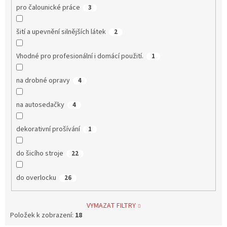
pro čalounické práce
3
šití a upevnění silnějších látek
2
Vhodné pro profesionální i domácí použití.
1
na drobné opravy
4
na autosedačky
4
dekorativní prošívání
1
do šicího stroje
22
do overlocku
26
VYMAZAT FILTRY
Položek k zobrazení:
18