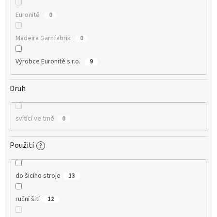
Euronitě
0
Madeira Garnfabrik
0
Výrobce Euronitě s.r.o.
9
Druh
svítící ve tmě
0
Použití
?
do šicího stroje
13
ruční šití
12