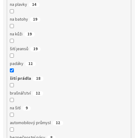
na plavky
14
na batohy
19
na kůži
19
šití jeansů
19
padáky
12
šití prádla
18
brašnářství
12
na šití
9
automobilový průmysl
12
bezpečnostní pásy
8