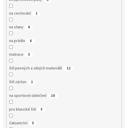
na cestování
2
na stany
6
na prádlo
6
matrace
5
šití pevných a silných materiálů
12
šití záclon
2
na sportovní oblečení
10
pro klasické šití
5
čalounictví
5