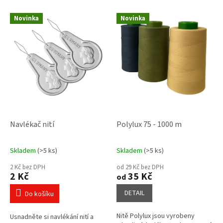
V
Novinka
Novinka
ý
p
i
s
p
r
o
d
u
k
Navlékač nití
Polylux 75 - 1000 m
t
ů
Skladem
(>5 ks)
Skladem
(>5 ks)
Průměrné
Průměrné
hodnocení
hodnocení
2 Kč bez DPH
od 29 Kč bez DPH
produktu
produktu
2 Kč
35 Kč
od
je
je
4,3
5,0
DETAIL
Do košíku
z
z
5
5
Nitě Polylux jsou vyrobeny
Usnadněte si navlékání nití a
hvězdiček.
hvězdiček.