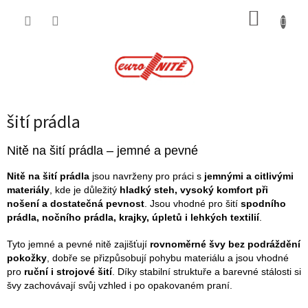
Přejít
NÁKUP
na
obsah
KOŠÍK
šití prádla
Nitě na šití prádla – jemné a pevné
Nitě na šití prádla
jsou navrženy pro práci s
jemnými a citlivými
materiály
, kde je důležitý
hladký steh, vysoký komfort při
nošení a dostatečná pevnost
. Jsou vhodné pro šití
spodního
prádla, nočního prádla, krajky, úpletů i lehkých textilií
.
Tyto jemné a pevné nitě zajišťují
rovnoměrné švy bez podráždění
pokožky
, dobře se přizpůsobují pohybu materiálu a jsou vhodné
pro
ruční i strojové šití
. Díky stabilní struktuře a barevné stálosti si
švy zachovávají svůj vzhled i po opakovaném praní.