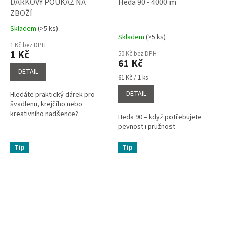
DÁRKOVÝ POUKAZ NA
Heda 90 - 4000 m
ZBOŽÍ
Skladem
(>5 ks)
Průměrné
Skladem
(>5 ks)
hodnocení
1 Kč bez DPH
produktu
1 Kč
50 Kč bez DPH
je
61 Kč
5,0
DETAIL
Měrná
z
61 Kč / 1 ks
cena:
5
DETAIL
Hledáte praktický dárek pro
hvězdiček.
švadlenu, krejčího nebo
kreativního nadšence?
Heda 90 – když potřebujete
pevnost i pružnost
Tip
Tip