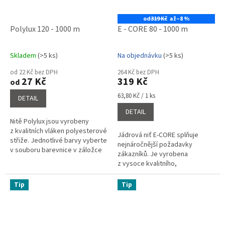
od
319 Kč
až
–8 %
Polylux 120 - 1000 m
E - CORE 80 - 1000 m
Skladem
(>5 ks)
Na objednávku
(>5 ks)
Průměrné
Průměrné
hodnocení
hodnocení
od 22 Kč bez DPH
264 Kč bez DPH
produktu
produktu
27 Kč
319 Kč
od
je
je
4,0
5,0
Měrná
63,80 Kč / 1 ks
DETAIL
cena:
z
z
DETAIL
5
5
Nitě Polylux jsou vyrobeny
hvězdiček.
hvězdiček.
z kvalitních vláken polyesterové
Jádrová niť E-CORE splňuje
střiže. Jednotlivé barvy vyberte
nejnáročnější požadavky
v souboru barevnice v záložce
zákazníků. Je vyrobena
související soubory a napište do
z vysoce kvalitního,
poznámky o...
stabilizovaného
polyesterového vlákna,
Tip
Tip
kombinací polyesterového
filamentu a...