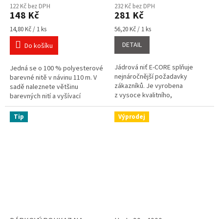
hodnocení
hodnocení
122 Kč bez DPH
232 Kč bez DPH
produktu
produktu
148 Kč
281 Kč
je
je
5,0
5,0
Měrná
Měrná
14,80 Kč / 1 ks
56,20 Kč / 1 ks
cena:
cena:
z
z
DETAIL
Do košíku
5
5
hvězdiček.
hvězdiček.
Jádrová niť E-CORE splňuje
Jedná se o 100 % polyesterové
nejnáročnější požadavky
barevné nitě v návinu 110 m. V
zákazníků. Je vyrobena
sadě naleznete většinu
z vysoce kvalitního,
barevných nití a vyšívací
stabilizovaného
nůžky. Polyesterové nitě pro
polyesterového vlákna,
overlocky i klasické šití.
Tip
Výprodej
kombinací polyesterového
filamentu...