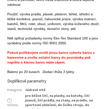
odolnost.
Použití: výroba prádla, plavek, pletenin, lehké, střední a
těžké konfekce, jeansů, čalounické práce, výroba matrací,
batohů, filtrů, rolet, obuvi, uniforem, výroba koženého zboží,
stanů, technické výrobky, sluneční clony, atd.
Nitě splňují požadavky normy Eko-Tex Standard 100 a jsou
vyráběny podle normy ISO 9001:2000.
Pokud potřebujete zvolit jinou barvu vyberte barvu z
barevnice a zvolte ostatní barvy do poznámky pak
napište o kterou barvu máte zájem.
Baleno po 20 kusech.
Dodací lhůta 3 týdny.
Doplňkové parametry
Kategorie
:
Jádrové nitě
pro běžné šití
,
na plavky
,
na batohy
,
šití
?
jeansů
,
šití prádla
,
na stany
,
na prádlo
,
na
Určeno
:
sportovní oblečení
,
do šicího stroje
,
do