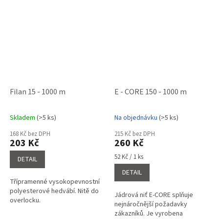
Filan 15 - 1000 m
E - CORE 150 - 1000 m
Skladem
(>5 ks)
Na objednávku
(>5 ks)
Průměrné
Průměrné
hodnocení
hodnocení
168 Kč bez DPH
215 Kč bez DPH
produktu
produktu
203 Kč
260 Kč
je
je
4,6
4,5
Měrná
52 Kč / 1 ks
DETAIL
cena:
z
z
DETAIL
5
5
Třípramenné vysokopevnostní
hvězdiček.
hvězdiček.
polyesterové hedvábí. Nitě do
Jádrová niť E-CORE splňuje
overlocku.
nejnáročnější požadavky
zákazníků. Je vyrobena