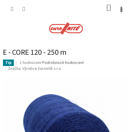
Přejít
NÁKUP
na
obsah
KOŠÍK
E - CORE 120 - 250 m
Průměrné
1 hodnocení
Podrobnosti hodnocení
Tip
hodnocení
Značka:
Výrobce Euronitě s.r.o.
produktu
je
5,0
z
5
hvězdiček.