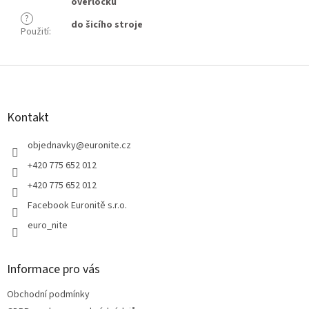
overlocku
?
do šicího stroje
Použití
:
Z
á
p
a
Kontakt
t
í
objednavky
@
euronite.cz
+420 775 652 012
+420 775 652 012
Facebook Euronitě s.r.o.
euro_nite
Informace pro vás
Obchodní podmínky