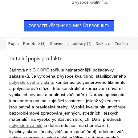
z vysoce kvalitního,
stabilizovaného
polyesterového vlákna,
kombinací polyesterového
ZOBRAZIT VŠECHNY SOUVISEJÍCÍ PRODUKTY
filamentu a...
Popis
Podobné (3)
Související soubory (4)
Diskuze
Značka
Detailní popis produktu
Jádrová niť
E-CORE
splňuje nejnáročnější požadavky
zákazníků. Je vyrobena z vysoce kvalitního, stabilizovaného
polyesterového vlákna
, kombinací polyesterového filamentu
a polyesterové střiže. Toto konstrukční zpracování dává niti
vynikající pevnost a odolnost vůči oděru. Úprava speciálním
lubrikantem optimalizuje šicí vlastnosti, jejichž výsledkem
jsou pevné a pravidelné stehy. Vysoká kvalita nití umožňuje
bezproblémové zpracování jemných, středních i těžkých
materiálů i na vysokorychlostních strojích. Další předností
polyesterové nitě
je dobrá odolnost na chemikálie (tj.
kyseliny, slabé zásady, většinu rozpouštědel), odolnost vůči
chlóru a peroxidu, velmi nízká srážlivost a dobrá tepelná