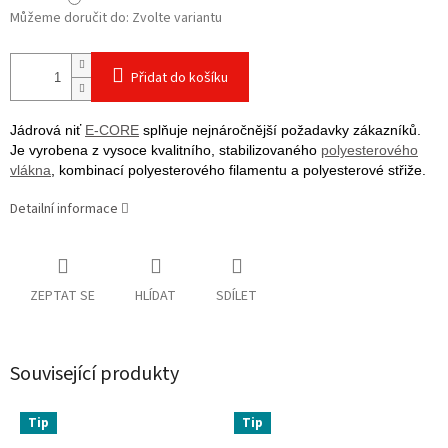
Můžeme doručit do:
Zvolte variantu
Přidat do košíku
Jádrová niť
E-CORE
splňuje nejnáročnější požadavky zákazníků.
Je vyrobena z vysoce kvalitního, stabilizovaného
polyesterového
vlákna
, kombinací polyesterového filamentu a polyesterové střiže.
Detailní informace
ZEPTAT SE
HLÍDAT
SDÍLET
Související produkty
Tip
Tip