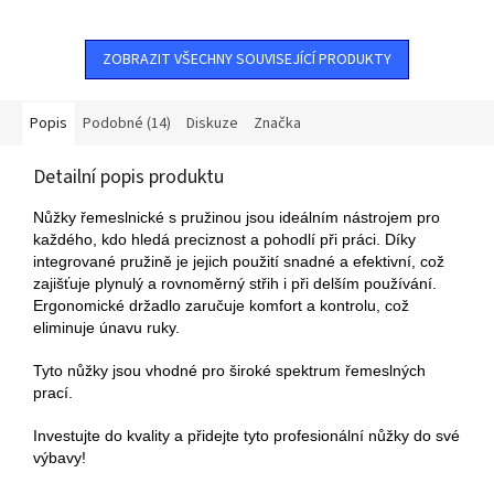
ZOBRAZIT VŠECHNY SOUVISEJÍCÍ PRODUKTY
Popis
Podobné (14)
Diskuze
Značka
Detailní popis produktu
Nůžky řemeslnické s pružinou jsou ideálním nástrojem pro
každého, kdo hledá preciznost a pohodlí při práci. Díky
integrované pružině je jejich použití snadné a efektivní, což
zajišťuje plynulý a rovnoměrný střih i při delším používání.
Ergonomické držadlo zaručuje komfort a kontrolu, což
eliminuje únavu ruky.
Tyto nůžky jsou vhodné pro široké spektrum řemeslných
prací.
Investujte do kvality a přidejte tyto profesionální nůžky do své
výbavy!