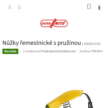
Přejít
NÁKUP
na
obsah
KOŠÍK
Nůžky řemeslnické s pružinou
12060010160
Průměrné
1 hodnocení
Podrobnosti hodnocení
Značka:
PREMAX
Novinka
hodnocení
produktu
je
5,0
z
5
hvězdiček.