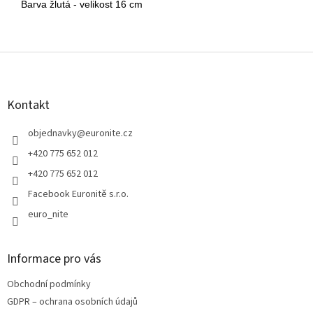
Barva žlutá - velikost 16 cm
Z
á
p
a
Kontakt
t
í
objednavky
@
euronite.cz
+420 775 652 012
+420 775 652 012
Facebook Euronitě s.r.o.
euro_nite
Informace pro vás
Obchodní podmínky
GDPR – ochrana osobních údajů