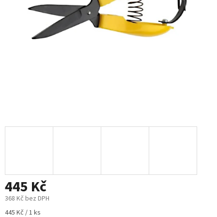
445 Kč
368 Kč bez DPH
Měrná
445 Kč / 1 ks