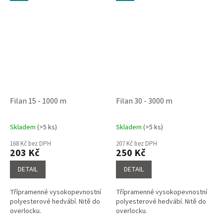
Filan 15 - 1000 m
Filan 30 - 3000 m
Skladem
(>5 ks)
Skladem
(>5 ks)
Průměrné
Průměrné
hodnocení
hodnocení
168 Kč bez DPH
207 Kč bez DPH
produktu
produktu
203 Kč
250 Kč
je
je
4,6
4,5
DETAIL
DETAIL
z
z
5
5
Třípramenné vysokopevnostní
Třípramenné vysokopevnostní
hvězdiček.
hvězdiček.
polyesterové hedvábí. Nitě do
polyesterové hedvábí. Nitě do
overlocku.
overlocku.