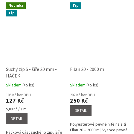
Novinka
Tip
Tip
Suchý zip S - šíře 20 mm -
Filan 20 - 2000 m
HÁČEK
Skladem
(>5 ks)
Skladem
(>5 ks)
Průměrné
Průměrné
hodnocení
hodnocení
105 Kč bez DPH
207 Kč bez DPH
produktu
produktu
127 Kč
250 Kč
je
je
5,0
5,0
Měrná
5,08 Kč / 1 m
DETAIL
cena:
z
z
DETAIL
5
5
Polyesterové pevné nitě na šití
hvězdiček.
hvězdiček.
Filan 20 – 2000 m | Vysoce pevná
Háčková část suchého zipu šíře