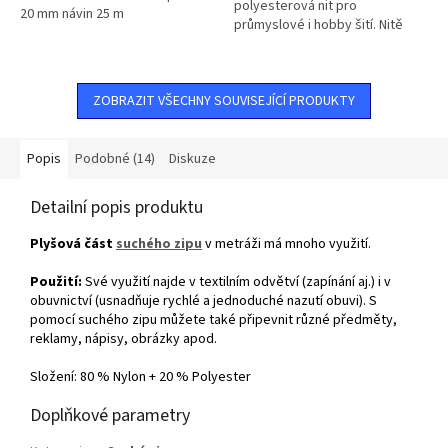
polyesterová nit pro
20 mm návin 25 m
průmyslové i hobby šití. Nitě
vhodné do overlocku.
ZOBRAZIT VŠECHNY SOUVISEJÍCÍ PRODUKTY
Popis
Podobné (14)
Diskuze
Detailní popis produktu
Plyšová část
suchého zipu
v metráži má mnoho využití.
Použití:
Své využití najde v textilním odvětví (zapínání aj.) i v
obuvnictví (usnadňuje rychlé a jednoduché nazutí obuvi). S
pomocí suchého zipu můžete také připevnit různé předměty,
reklamy, nápisy, obrázky apod.
Složení:
80 % Nylon + 20 % Polyester
Doplňkové parametry