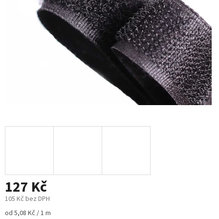
127 Kč
105 Kč bez DPH
Měrná
od 5,08 Kč / 1 m