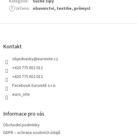
Kategorie
:
Suché zipy
?
Určeno
:
obuvnictví
,
textilie
,
průmysl
Z
á
p
a
Kontakt
t
í
objednavky
@
euronite.cz
+420 775 652 012
+420 775 652 012
Facebook Euronitě s.r.o.
euro_nite
Informace pro vás
Obchodní podmínky
GDPR – ochrana osobních údajů