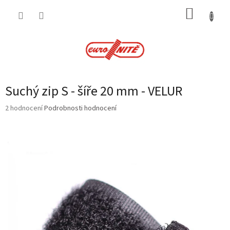
Přejít
NÁKUP
na
obsah
KOŠÍK
Suchý zip S - šíře 20 mm - VELUR
Průměrné
2 hodnocení
Podrobnosti hodnocení
hodnocení
produktu
je
4,0
z
5
hvězdiček.