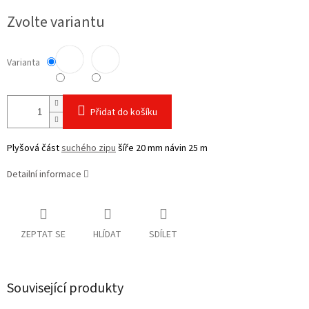
cena:
Zvolte variantu
Varianta
Přidat do košíku
Plyšová část
suchého zipu
šíře 20 mm návin 25 m
Detailní informace
ZEPTAT SE
HLÍDAT
SDÍLET
Související produkty