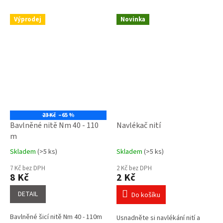
Výprodej
Novinka
23 Kč
–65 %
Bavlněné nitě Nm 40 - 110
Navlékač nití
m
Skladem
(>5 ks)
Skladem
(>5 ks)
Průměrné
Průměrné
hodnocení
hodnocení
7 Kč bez DPH
2 Kč bez DPH
produktu
produktu
8 Kč
2 Kč
je
je
5,0
4,3
DETAIL
Do košíku
z
z
5
5
Bavlněné šicí nitě Nm 40 - 110m
Usnadněte si navlékání nití a
hvězdiček.
hvězdiček.