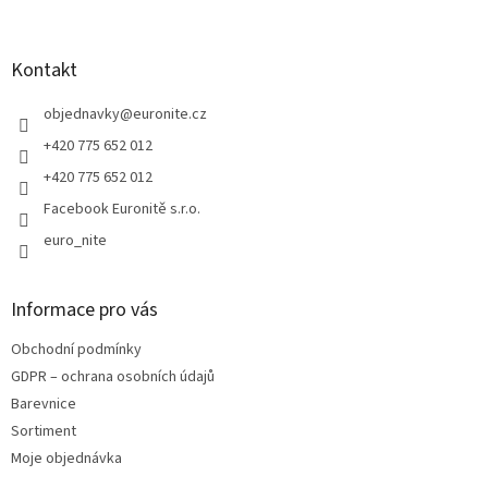
á
p
a
Kontakt
t
í
objednavky
@
euronite.cz
+420 775 652 012
+420 775 652 012
Facebook Euronitě s.r.o.
euro_nite
Informace pro vás
Obchodní podmínky
GDPR – ochrana osobních údajů
Barevnice
Sortiment
Moje objednávka