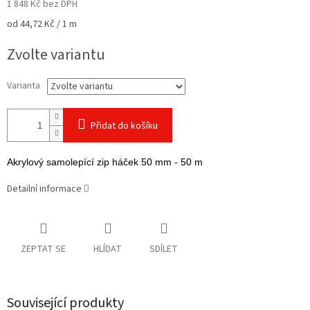
1 848 Kč bez DPH
Měrná
od 44,72 Kč / 1 m
cena:
Zvolte variantu
Varianta
Přidat do košíku
Akrylový samolepící zip háček 50 mm - 50 m
Detailní informace
ZEPTAT SE
HLÍDAT
SDÍLET
Související produkty