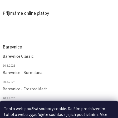
Přijímáme online platby
Barevnice
Barevnice Classic
20.3.2025
Barevnice - Burmilana
20.3.2025
Barevnice - Frosted Matt
20.3.2025
Barevnice - FS a Supertwist
Tento web používá soubory cookie. Dalším procházením
tohoto webu vyjadřujete souhlas s jejich používáním.. Více
20.3.2025