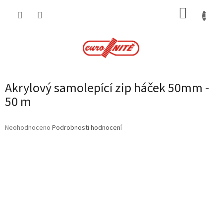
Přejít
NÁKUP
na
obsah
KOŠÍK
Akrylový samolepící zip háček 50mm -
50 m
Průměrné
Neohodnoceno
Podrobnosti hodnocení
hodnocení
produktu
je
0,0
z
5
hvězdiček.