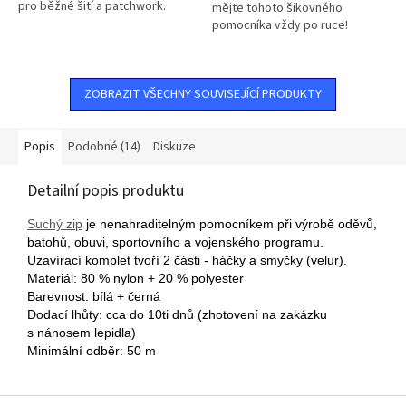
pro běžné šití a patchwork.
mějte tohoto šikovného
pomocníka vždy po ruce!
ZOBRAZIT VŠECHNY SOUVISEJÍCÍ PRODUKTY
Popis
Podobné (14)
Diskuze
Detailní popis produktu
Suchý zip
je nenahraditelným pomocníkem při výrobě oděvů,
batohů, obuvi, sportovního a vojenského programu.
Uzavírací komplet tvoří 2 části - háčky a smyčky (velur).
Materiál: 80 % nylon + 20 % polyester
Barevnost: bílá + černá
Dodací lhůty: cca do 10ti dnů (zhotovení na zakázku
s nánosem lepidla)
Minimální odběr: 50 m
Z