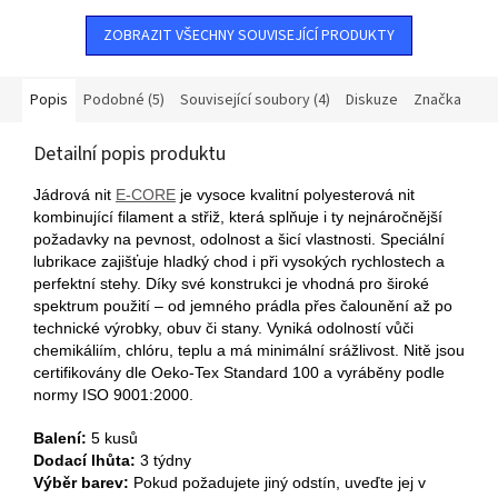
kombinací polyesterového
ZOBRAZIT VŠECHNY SOUVISEJÍCÍ PRODUKTY
filamentu...
Popis
Podobné (5)
Související soubory (4)
Diskuze
Značka
Detailní popis produktu
Jádrová nit
E-CORE
je vysoce kvalitní polyesterová nit
kombinující filament a střiž, která splňuje i ty nejnáročnější
požadavky na pevnost, odolnost a šicí vlastnosti. Speciální
lubrikace zajišťuje hladký chod i při vysokých rychlostech a
perfektní stehy. Díky své konstrukci je vhodná pro široké
spektrum použití – od jemného prádla přes čalounění až po
technické výrobky, obuv či stany. Vyniká odolností vůči
chemikáliím, chlóru, teplu a má minimální srážlivost. Nitě jsou
certifikovány dle Oeko-Tex Standard 100 a vyráběny podle
normy ISO 9001:2000.
Balení:
5 kusů
Dodací lhůta:
3 týdny
Výběr barev:
Pokud požadujete jiný odstín, uveďte jej v