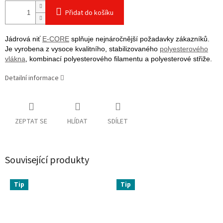
Přidat do košíku
Jádrová niť
E-CORE
splňuje nejnáročnější požadavky zákazníků.
Je vyrobena z vysoce kvalitního, stabilizovaného
polyesterového
vlákna
, kombinací polyesterového filamentu a polyesterové střiže.
Detailní informace
ZEPTAT SE
HLÍDAT
SDÍLET
Související produkty
Tip
Tip