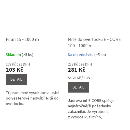
Filan 15 - 1000 m
Nitě do overlocku E - CORE
100 - 1000 m
Skladem
(>5 ks)
Na objednávku
(>5 ks)
Průměrné
Průměrné
hodnocení
hodnocení
168 Kč bez DPH
232 Kč bez DPH
produktu
produktu
203 Kč
281 Kč
je
je
4,6
5,0
Měrná
56,20 Kč / 1 ks
DETAIL
cena:
z
z
DETAIL
5
5
Třípramenné vysokopevnostní
hvězdiček.
hvězdiček.
polyesterové hedvábí. Nitě do
Jádrová niť E-CORE splňuje
overlocku.
nejnáročnější požadavky
zákazníků. Je vyrobena
z vysoce kvalitního,
stabilizovaného
polyesterového vlákna,