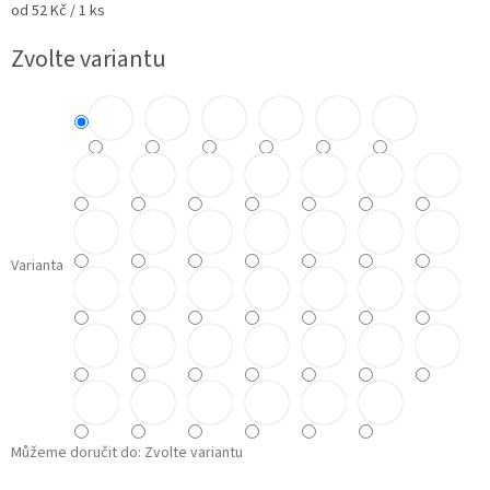
Měrná
od 52 Kč / 1 ks
cena:
Zvolte variantu
Varianta
Můžeme doručit do:
Zvolte variantu