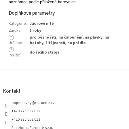
poznámce podle přiložené barevnice.
Doplňkové parametry
Kategorie
:
Jádrové nitě
Záruka
:
3 roky
?
pro běžné šití
,
na čalounění
,
na plavky
,
na
Určeno
:
batohy
,
šití jeansů
,
na prádlo
?
do šicího stroje
Použití
:
Z
á
p
a
Kontakt
t
í
objednavky
@
euronite.cz
+420 775 652 012
+420 775 652 012
Facebook Euronitě s.r.o.