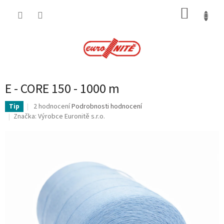
Přejít
NÁKUP
na
obsah
KOŠÍK
E - CORE 150 - 1000 m
Průměrné
2 hodnocení
Podrobnosti hodnocení
Tip
hodnocení
Značka:
Výrobce Euronitě s.r.o.
produktu
je
4,5
z
5
hvězdiček.