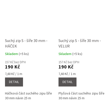
Suchý zip S - šíře 30 mm -
Suchý zip S - šíře 30 mm -
HÁČEK
VELUR
Skladem
(>5 ks)
Skladem
(>5 ks)
Průměrné
Průměrné
hodnocení
hodnocení
157 Kč bez DPH
157 Kč bez DPH
produktu
produktu
190 Kč
190 Kč
je
je
5,0
5,0
Měrná
Měrná
7,60 Kč / 1 m
7,60 Kč / 1 m
cena:
cena:
z
z
DETAIL
DETAIL
5
5
hvězdiček.
hvězdiček.
Háčková část suchého zipu šíře
Plyšová část suchého zipu šíře
30 mm návin 25 m
30 mm návin 25 m