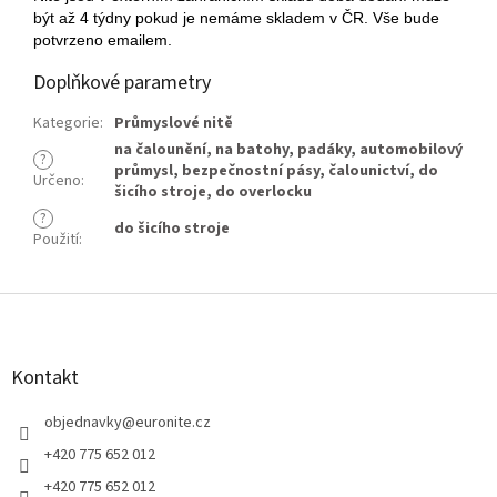
být až 4 týdny pokud je nemáme skladem v ČR. Vše bude
potvrzeno emailem.
Doplňkové parametry
Kategorie
:
Průmyslové nitě
na čalounění
,
na batohy
,
padáky
,
automobilový
?
průmysl
,
bezpečnostní pásy
,
čalounictví
,
do
Určeno
:
šicího stroje
,
do overlocku
?
do šicího stroje
Použití
:
Z
á
p
a
Kontakt
t
í
objednavky
@
euronite.cz
+420 775 652 012
+420 775 652 012