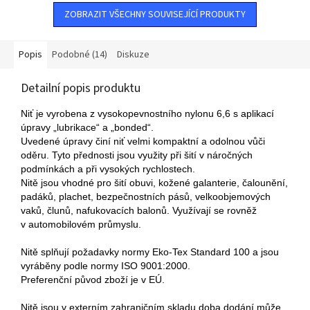
ZOBRAZIT VŠECHNY SOUVISEJÍCÍ PRODUKTY
Popis
Podobné (14)
Diskuze
Detailní popis produktu
Niť je vyrobena z vysokopevnostního nylonu 6,6 s aplikací
úpravy „lubrikace“ a „bonded“.
Uvedené úpravy činí niť velmi kompaktní a odolnou vůči
oděru. Tyto přednosti jsou využity při šití v náročných
podmínkách a při vysokých rychlostech.
Nitě jsou vhodné pro šití obuvi, kožené galanterie, čalounění,
padáků, plachet, bezpečnostních pásů, velkoobjemových
vaků, člunů, nafukovacích balonů. Využívají se rovněž
v automobilovém průmyslu.
Nitě splňují požadavky normy Eko-Tex Standard 100 a jsou
vyráběny podle normy ISO 9001:2000.
Preferenční původ zboží je v EÚ.
Nitě jsou v externím zahraničním skladu doba dodání může