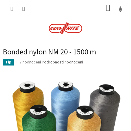
Přejít
NÁKUP
na
obsah
KOŠÍK
Bonded nylon NM 20 - 1500 m
Průměrné
7 hodnocení
Podrobnosti hodnocení
Tip
hodnocení
produktu
je
3,9
z
5
hvězdiček.