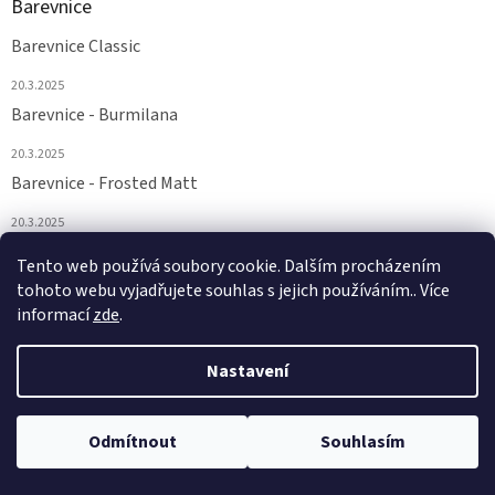
Barevnice
Barevnice Classic
20.3.2025
Barevnice - Burmilana
20.3.2025
Barevnice - Frosted Matt
20.3.2025
Barevnice - FS a Supertwist
Tento web používá soubory cookie. Dalším procházením
tohoto webu vyjadřujete souhlas s jejich používáním.. Více
20.3.2025
informací
zde
.
Nastavení
Vytvořil Shoptet
Odmítnout
Souhlasím
Copyright 2026
Euronitě
. Všechna práva vyhrazena.