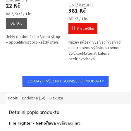
18 Kč bez DPH
produktu
22 Kč
315 Kč bez DPH
je
381 Kč
4,5
Měrná
od 2,20 Kč / 1 ks
cena:
Měrná
z
381 Kč / 1 ks
DETAIL
cena:
5
Do košíku
hvězdiček.
Jehly do domácího šicího stroje
– Spolehlivost pro každý steh.
Název nůžek: vyšívací vyšívací
na strojovou výšivku s rovnou
špičkouMateriál: kalená
ocelPovrchová
úprava: niklČepele: prohnutéCelkov
délka nůžek: 6
ZOBRAZIT VŠECHNY SOUVISEJÍCÍ PRODUKTY
Popis
Podobné (14)
Diskuze
Detailní popis produktu
Fire Fighter - Nehořlavá
vyšívací
nit