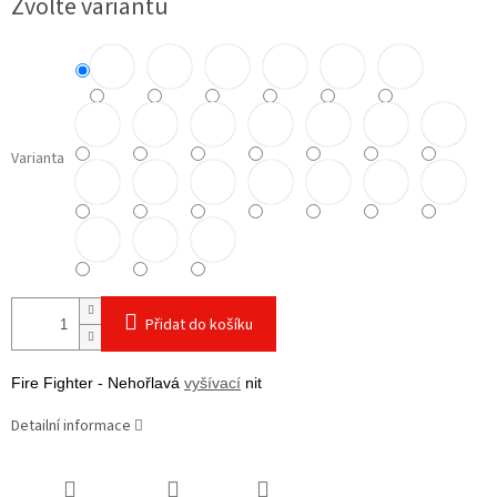
Zvolte variantu
cena:
Varianta
Přidat do košíku
Fire Fighter - Nehořlavá
vyšívací
nit
Detailní informace