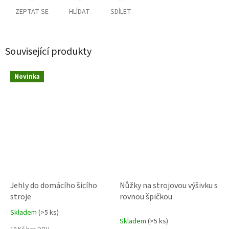
ZEPTAT SE
HLÍDAT
SDÍLET
Související produkty
Novinka
Jehly do domácího šicího
Nůžky na strojovou výšivku s
stroje
rovnou špičkou
Skladem
(>5 ks)
Průměrné
Skladem
(>5 ks)
hodnocení