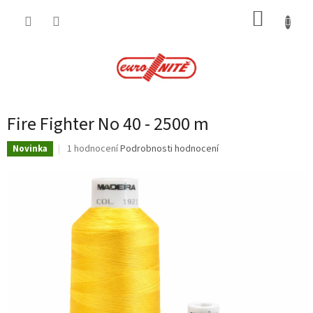
Přejít
NÁKUP
na
obsah
KOŠÍK
Fire Fighter No 40 - 2500 m
Průměrné
1 hodnocení
Podrobnosti hodnocení
Novinka
hodnocení
produktu
je
5,0
z
5
hvězdiček.