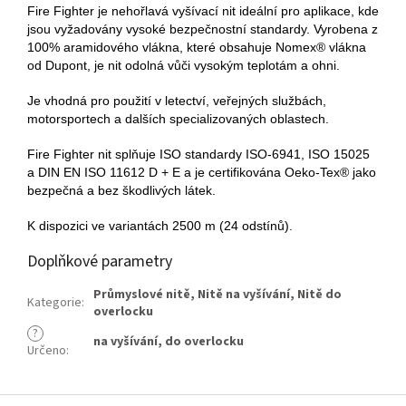
Fire Fighter je nehořlavá vyšívací nit ideální pro aplikace, kde
jsou vyžadovány vysoké bezpečnostní standardy. Vyrobena z
100% aramidového vlákna, které obsahuje Nomex® vlákna
od Dupont, je nit odolná vůči vysokým teplotám a ohni.
Je vhodná pro použití v letectví, veřejných službách,
motorsportech a dalších specializovaných oblastech.
Fire Fighter nit splňuje ISO standardy ISO-6941, ISO 15025
a DIN EN ISO 11612 D + E a je certifikována Oeko-Tex® jako
bezpečná a bez škodlivých látek.
K dispozici ve variantách 2500 m (24 odstínů).
Doplňkové parametry
Průmyslové nitě
,
Nitě na vyšívání
,
Nitě do
Kategorie
:
overlocku
?
na vyšívání
,
do overlocku
Určeno
:
Z