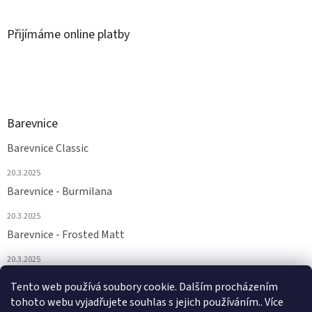
Přijímáme online platby
Barevnice
Barevnice Classic
20.3.2025
Barevnice - Burmilana
20.3.2025
Barevnice - Frosted Matt
20.3.2025
Barevnice - FS a Supertwist
Tento web používá soubory cookie. Dalším procházením
tohoto webu vyjadřujete souhlas s jejich používáním.. Více
20.3.2025