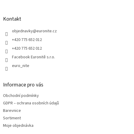
á
p
a
Kontakt
t
í
objednavky
@
euronite.cz
+420 775 652 012
+420 775 652 012
Facebook Euronitě s.r.o.
euro_nite
Informace pro vás
Obchodní podmínky
GDPR – ochrana osobních údajů
Barevnice
Sortiment
Moje objednávka