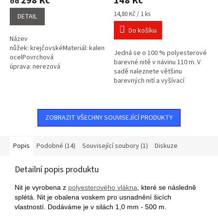
298 Kč
148 Kč
od
je
je
4,5
5,0
Měrná
14,80 Kč / 1 ks
DETAIL
cena:
z
z
Do košíku
5
5
Název
hvězdiček.
hvězdiček.
nůžek: krejčovskéMateriál: kalená
Jedná se o 100 % polyesterové
ocelPovrchová
barevné nitě v návinu 110 m. V
úprava: nerezová
sadě naleznete většinu
ocelČepele: rovné s plastovými
barevných nití a vyšívací
držadlyCelková délka nůžek: 9½
nůžky. Polyesterové nitě pro
, 10½ , 11
overlocky i klasické šití.
ZOBRAZIT VŠECHNY SOUVISEJÍCÍ PRODUKTY
Popis
Podobné (14)
Související soubory (1)
Diskuze
Detailní popis produktu
Nit je vyrobena z
polyesterového vlákna
, které se následně
splétá. Nit je obalena voskem pro usnadnění šicích
vlastností. Dodáváme je v silách 1,0 mm - 500 m.