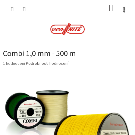
Přejít
NÁKUP
na
obsah
KOŠÍK
Combi 1,0 mm - 500 m
Průměrné
1 hodnocení
Podrobnosti hodnocení
hodnocení
produktu
je
5,0
z
5
hvězdiček.