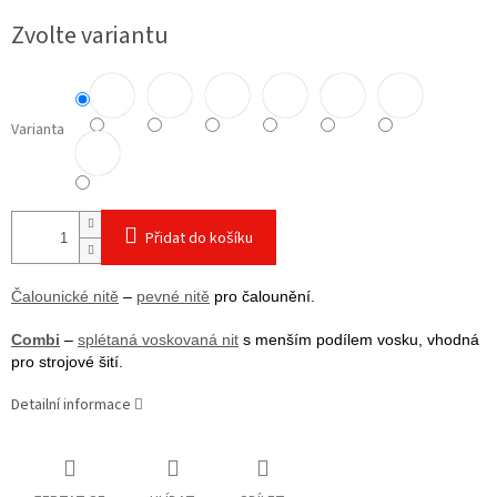
cena:
Zvolte variantu
Varianta
Přidat do košíku
Čalounické nitě
–
pevné nitě
pro čalounění.
Combi
–
splétaná voskovaná nit
s menším podílem vosku, vhodná
pro strojové šití.
Detailní informace