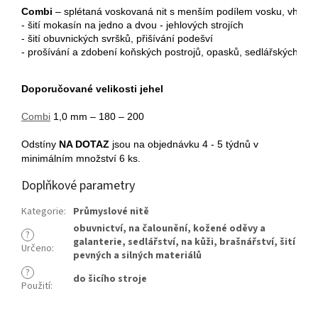
Combi
 – splétaná voskovaná nit s menším podílem vosku, vhodná p
- šití mokasín na jedno a dvou - jehlových strojích
- šití obuvnických svršků, přišívání podešví
- prošívání a zdobení koňských postrojů, opasků, sedlářských výr
Doporučované velikosti jehel
Combi
1,0 mm – 180 – 200
Odstíny
NA DOTAZ
jsou na objednávku 4 - 5 týdnů v
minimálním množství 6 ks.
Doplňkové parametry
Kategorie
:
Průmyslové nitě
obuvnictví
,
na čalounění
,
kožené oděvy a
?
galanterie
,
sedlářství
,
na kůži
,
brašnářství
,
šití
Určeno
:
pevných a silných materiálů
?
do šicího stroje
Použití
: