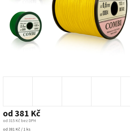
od
381 Kč
od
315 Kč
bez DPH
Měrná
od 381 Kč / 1 ks