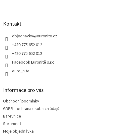
Z
á
p
a
Kontakt
t
í
objednavky
@
euronite.cz
+420 775 652 012
+420 775 652 012
Facebook Euronitě s.r.o.
euro_nite
Informace pro vás
Obchodní podmínky
GDPR – ochrana osobních údajů
Barevnice
Sortiment
Moje objednávka