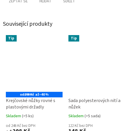
ZEPTAT SE
HLÍDAT
SDÍLET
Související produkty
Tip
Tip
od
298 Kč
až
–40 %
Krejčovské nůžky rovné s
Sada polyesterových nití a
plastovými držadly
nůžek
Skladem
(>5 ks)
Skladem
(>5 sada)
Průměrné
Průměrné
hodnocení
hodnocení
od 246 Kč bez DPH
122 Kč bez DPH
produktu
produktu