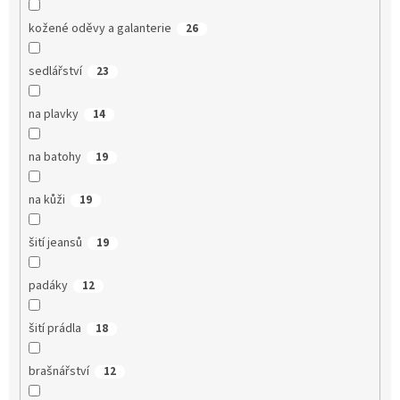
kožené oděvy a galanterie
26
sedlářství
23
na plavky
14
na batohy
19
na kůži
19
šití jeansů
19
padáky
12
šití prádla
18
brašnářství
12