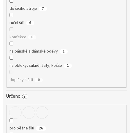
do šicího stroje
7
ruční šití
6
konfekce
0
na pánské a dámské oděvy
1
na obleky, sukně, šaty, košile
1
doplňky k šití
0
Určeno
?
pro běžné šití
26