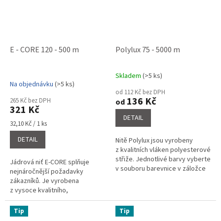
E - CORE 120 - 500 m
Polylux 75 - 5000 m
Skladem
(>5 ks)
Průměrné
Na objednávku
(>5 ks)
hodnocení
od 112 Kč bez DPH
produktu
136 Kč
265 Kč bez DPH
od
je
321 Kč
5,0
DETAIL
Měrná
z
32,10 Kč / 1 ks
cena:
5
DETAIL
Nitě Polylux jsou vyrobeny
hvězdiček.
z kvalitních vláken polyesterové
střiže. Jednotlivé barvy vyberte
Jádrová niť E-CORE splňuje
v souboru barevnice v záložce
nejnáročnější požadavky
související soubory a napište do
zákazníků. Je vyrobena
poznámky o...
z vysoce kvalitního,
stabilizovaného
polyesterového vlákna,
Tip
Tip
kombinací polyesterového