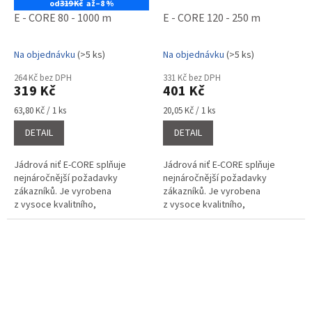
od
319 Kč
až
–8 %
E - CORE 80 - 1000 m
E - CORE 120 - 250 m
Na objednávku
(>5 ks)
Na objednávku
(>5 ks)
Průměrné
Průměrné
hodnocení
hodnocení
264 Kč bez DPH
331 Kč bez DPH
produktu
produktu
319 Kč
401 Kč
je
je
5,0
5,0
Měrná
Měrná
63,80 Kč / 1 ks
20,05 Kč / 1 ks
cena:
cena:
z
z
DETAIL
DETAIL
5
5
hvězdiček.
hvězdiček.
Jádrová niť E-CORE splňuje
Jádrová niť E-CORE splňuje
nejnáročnější požadavky
nejnáročnější požadavky
zákazníků. Je vyrobena
zákazníků. Je vyrobena
z vysoce kvalitního,
z vysoce kvalitního,
stabilizovaného
stabilizovaného
polyesterového vlákna,
polyesterového vlákna,
kombinací polyesterového
kombinací polyesterového
filamentu a...
filamentu a...