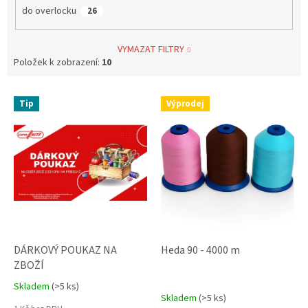
do overlocku
26
VYMAZAT FILTRY
Položek k zobrazení:
10
V
Tip
Výprodej
ý
p
i
s
p
r
o
d
u
k
DÁRKOVÝ POUKAZ NA
Heda 90 - 4000 m
t
ZBOŽÍ
ů
Skladem
(>5 ks)
Průměrné
Skladem
(>5 ks)
hodnocení