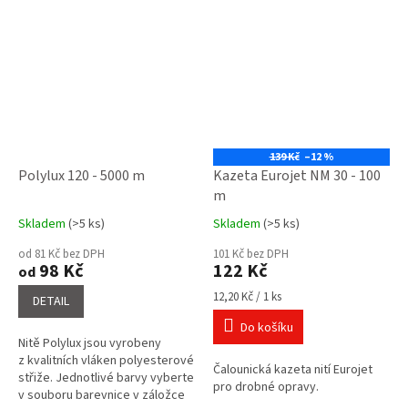
filamentu a...
139 Kč
–12 %
Polylux 120 - 5000 m
Kazeta Eurojet NM 30 - 100
m
Skladem
(>5 ks)
Skladem
(>5 ks)
Průměrné
Průměrné
hodnocení
hodnocení
od 81 Kč bez DPH
101 Kč bez DPH
produktu
produktu
98 Kč
122 Kč
od
je
je
5,0
5,0
Měrná
12,20 Kč / 1 ks
DETAIL
cena:
z
z
Do košíku
5
5
Nitě Polylux jsou vyrobeny
hvězdiček.
hvězdiček.
z kvalitních vláken polyesterové
Čalounická kazeta nití Eurojet
střiže. Jednotlivé barvy vyberte
pro drobné opravy.
v souboru barevnice v záložce