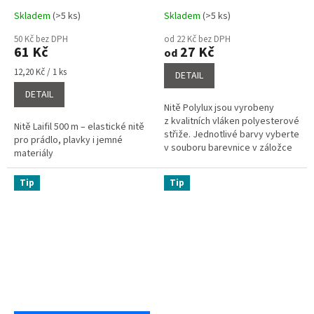
Skladem
(>5 ks)
Skladem
(>5 ks)
Průměrné
Průměrné
hodnocení
hodnocení
50 Kč bez DPH
od 22 Kč bez DPH
produktu
produktu
61 Kč
27 Kč
od
je
je
5,0
4,0
Měrná
12,20 Kč / 1 ks
DETAIL
cena:
z
z
DETAIL
5
5
Nitě Polylux jsou vyrobeny
hvězdiček.
hvězdiček.
z kvalitních vláken polyesterové
Nitě Laifil 500 m – elastické nitě
střiže. Jednotlivé barvy vyberte
pro prádlo, plavky i jemné
v souboru barevnice v záložce
materiály
související soubory a napište do
poznámky o...
Tip
Tip