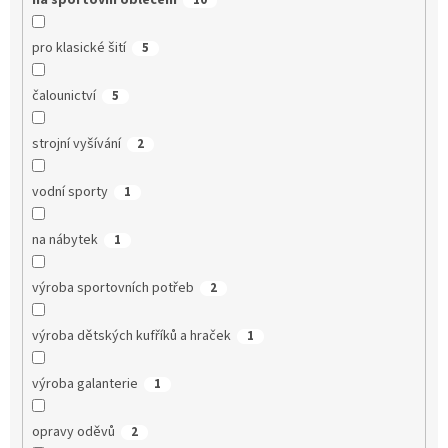
na sportovní oblečení
10
pro klasické šití
5
čalounictví
5
strojní vyšívání
2
vodní sporty
1
na nábytek
1
výroba sportovních potřeb
2
výroba dětských kufříků a hraček
1
výroba galanterie
1
opravy oděvů
2