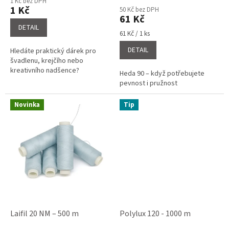
1 Kč bez DPH
produktu
1 Kč
50 Kč bez DPH
je
61 Kč
5,0
DETAIL
Měrná
z
61 Kč / 1 ks
cena:
5
DETAIL
Hledáte praktický dárek pro
hvězdiček.
švadlenu, krejčího nebo
kreativního nadšence?
Heda 90 – když potřebujete
pevnost i pružnost
Novinka
Tip
Laifil 20 NM – 500 m
Polylux 120 - 1000 m