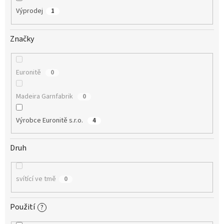
Výprodej
1
Značky
Euronitě
0
Madeira Garnfabrik
0
Výrobce Euronitě s.r.o.
4
Druh
svítící ve tmě
0
Použití
?