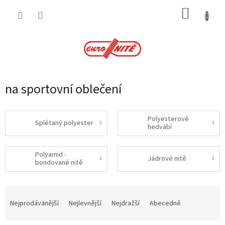
Přejít
NÁKUP
na
obsah
KOŠÍK
na sportovní oblečení
Polyesterové
Splétaný polyester
hedvábí
Polyamid -
Jádrové nitě
bondované nitě
Ř
a
Nejprodávanější
Nejlevnější
Nejdražší
Abecedně
z
e