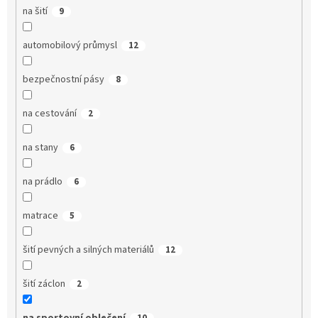
na šití
9
automobilový průmysl
12
bezpečnostní pásy
8
na cestování
2
na stany
6
na prádlo
6
matrace
5
šití pevných a silných materiálů
12
šití záclon
2