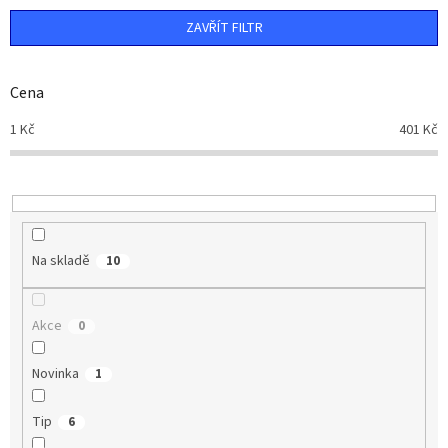
n
ZAVŘÍT FILTR
í
p
r
Cena
o
d
1
Kč
401
Kč
u
k
t
ů
Na skladě
10
Akce
0
Novinka
1
Tip
6