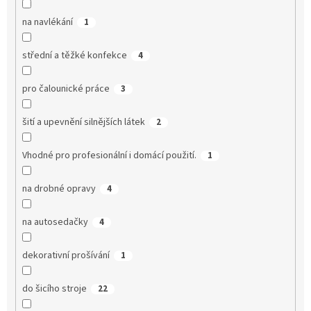
na navlékání
1
střední a těžké konfekce
4
pro čalounické práce
3
šití a upevnění silnějších látek
2
Vhodné pro profesionální i domácí použití.
1
na drobné opravy
4
na autosedačky
4
dekorativní prošívání
1
do šicího stroje
22