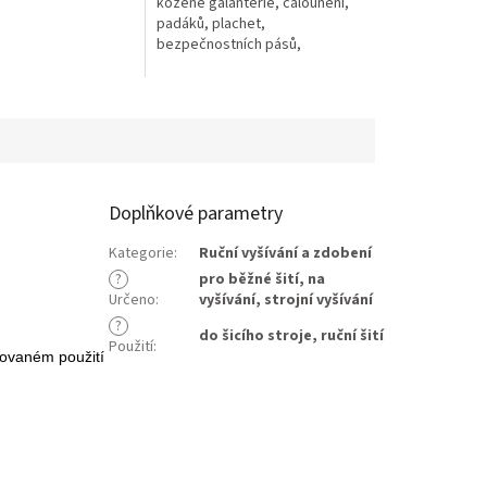
kožené galanterie, čalounění,
padáků, plachet,
bezpečnostních pásů,
velkoobjemových vaků, člunů,
nafukovacích balonů.
Doplňkové parametry
Kategorie
:
Ruční vyšívání a zdobení
?
pro běžné šití
,
na
Určeno
:
vyšívání
,
strojní vyšívání
?
do šicího stroje
,
ruční šití
Použití
:
kovaném použití 