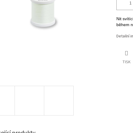
Nit svít
během n
Detailní 
TISK
sející produkty