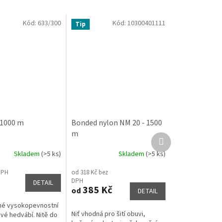
Kód:
633/300
Kód:
10300401111
Tip
- 1000 m
Bonded nylon NM 20 - 1500
m
Další
produkt
Skladem
(>5 ks)
Skladem
(>5 ks)
Průměrné
hodnocení
DPH
od 318 Kč bez
produktu
DPH
DETAIL
je
385 Kč
od
DETAIL
3,9
z
né vysokopevnostní
5
Niť vhodná pro šití obuvi,
vé hedvábí. Nitě do
hvězdiček.