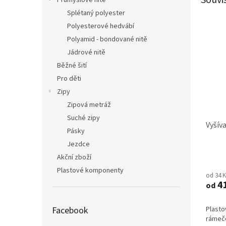
Průmyslové nitě
Splétaný polyester
Polyesterové hedvábí
Polyamid - bondované nitě
Jádrové nitě
Běžné šití
Pro děti
Zipy
Zipová metráž
Suché zipy
Vyšív
Pásky
Jezdce
Akční zboží
Průmě
hodno
Plastové komponenty
od 34 
produ
4
od
je
5,0
z
Facebook
Plasto
5
rámeč
hvězdi