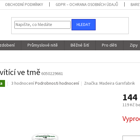
OBCHODNÍ PODMÍNKY
GDPR – OCHRANA OSOBNÍCH ÚDAJŮ
BARE
HLEDAT
 zdobení
Průmyslové nitě
Běžné šití
Pro děti
Zipy
vítící ve tmě
6050229661
Průměrné
3 hodnocení
Podrobnosti hodnocení
Značka:
Madeira Garnfabrik
ka
hodnocení
144
produktu
je
119 Kč b
4,3
z
Měrná
Vypro
5
cena:
hvězdiček.