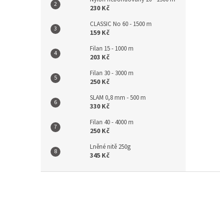
230 Kč
CLASSIC No 60 - 1500 m
159 Kč
Filan 15 - 1000 m
203 Kč
Filan 30 - 3000 m
250 Kč
SLAM 0,8 mm - 500 m
330 Kč
Filan 40 - 4000 m
250 Kč
Lněné nitě 250g
345 Kč
Z
á
p
a
t