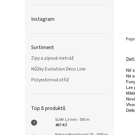
Instagram
Popi
Sortiment
Zipy a zipová metráž
Det
Nůžky Evolution Déco Line
Niť s
Nit 
Polyesterová střiž
Fung
Lze 
Měkká
Nová
Vhod
Top 8 produktů
Dél
SLAM 1,0 mm - 500 m
407 Kč
Nylon nebondovaný 20 - 1500 m