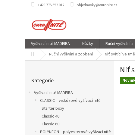
Přejít
+420 775 652 012
objednavky@euronite.cz
na
obsah
Vyšívací nitě MADEIRA
Nůžky
Ruční vyšívání a
Domů
Ruční vyšívání a zdobení
Niť svítící ve tmě
P
Niť s
o
Přeskočit
s
Kategorie
kategorie
Novin
t
r
Vyšívací nitě MADEIRA
a
CLASSIC – viskózové vyšívací nitě
n
Starter boxy
n
í
Classic 40
p
Classic 60
a
POLYNEON – polyesterové vyšívací nitě