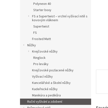
n
Polyneon 40
e
Starter boxy
l
FS a Supertwist – vrchní vyšívací nitě s
kovovým vláknem
Supertwist
FS
Frosted Matt
Nůžky
Krejčovské nůžky
Ringlock
Pro leváky
Krejčovské pozlacené nůžky
Vyšívací nůžky
Kancelářské a školní nůžky
Kadeřnické nůžky
Manikúra a pedikůra
Ruční vyšívání a zdobení
Souvi