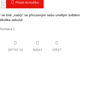
Přidat do košíku
ící ve tmě „nabíjí“ se přirozeným nebo umělým světlem
ěkolika sekund
informace
ZEPTAT SE
HLÍDAT
SDÍLET