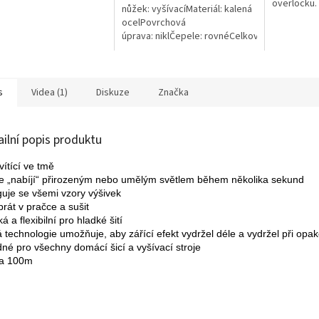
overlocku.
nůžek: vyšívacíMateriál: kalená
ocelPovrchová
úprava: niklČepele: rovnéCelková
délka nůžek: 3½ , 4½
s
Videa (1)
Diskuze
Značka
ailní popis produktu
vítící ve tmě 
se „nabíjí“ přirozeným nebo umělým světlem během několika sekund 
uje se všemi vzory výšivek 
prát v pračce a sušit 
 a flexibilní pro hladké šití
 technologie umožňuje, aby zářící efekt vydržel déle a vydržel při opa
né pro všechny domácí šicí a vyšívací stroje
ka 100m