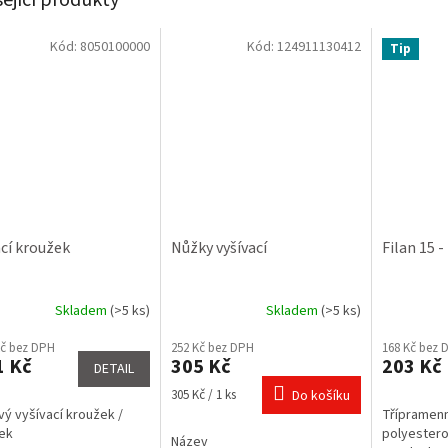
Kód:
8050100000
Kód:
124911130412
Tip
ací kroužek
Nůžky vyšívací
Filan 15 
Skladem
(>5 ks)
Skladem
(>5 ks)
rné
Průměrné
Průměrné
cení
hodnocení
hodnocení
Kč bez DPH
252 Kč bez DPH
168 Kč bez 
ktu
produktu
produktu
1 Kč
305 Kč
203 Kč
DETAIL
je
je
3,0
4,6
Měrná
305 Kč / 1 ks
Do košíku
z
z
cena:
vý vyšívací kroužek /
Třípramen
5
5
ek
polyestero
Název
ček.
hvězdiček.
hvězdiček.