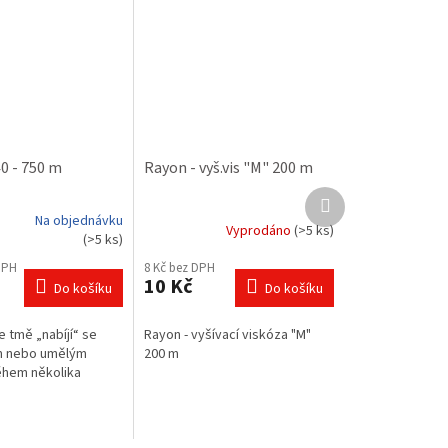
0 - 750 m
Rayon - vyš.vis "M" 200 m
Další
produkt
Na objednávku
Vyprodáno
(>5 ks)
Průměrné
(>5 ks)
hodnocení
DPH
8 Kč bez DPH
produktu
10 Kč
Do košíku
Do košíku
je
5,0
z
ve tmě „nabíjí“ se
Rayon - vyšívací viskóza "M"
5
m nebo umělým
200 m
hvězdiček.
ěhem několika