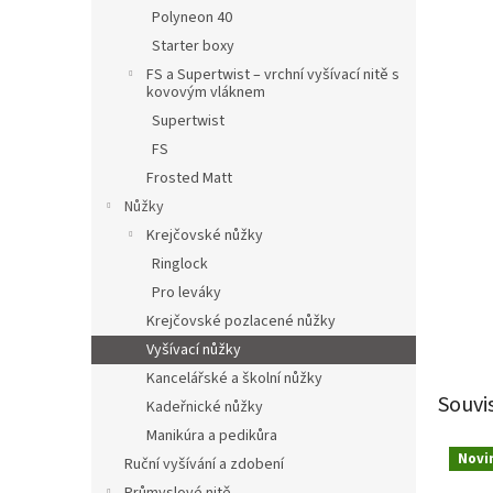
n
Polyneon 40
e
Starter boxy
l
FS a Supertwist – vrchní vyšívací nitě s
kovovým vláknem
Supertwist
FS
Frosted Matt
Nůžky
Krejčovské nůžky
Ringlock
Pro leváky
Krejčovské pozlacené nůžky
Vyšívací nůžky
Kancelářské a školní nůžky
Souvi
Kadeřnické nůžky
Manikúra a pedikůra
Novi
Ruční vyšívání a zdobení