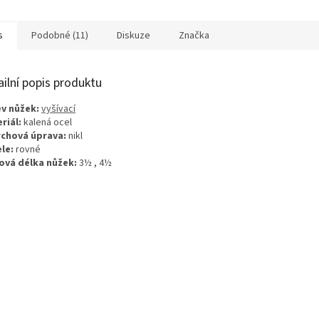
pro šití jemných hedvábných
látek,...
s
Podobné (11)
Diskuze
Značka
ailní popis produktu
v nůžek:
vyšívací
riál:
kalená ocel
chová úprava:
nikl
le:
rovné
ová délka nůžek:
3½ , 4½