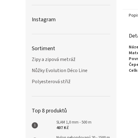
Popi
Instagram
Det
Náze
Sortiment
Mate
Povr
Zipy a zipová metráž
Čepe
Nůžky Evolution Déco Line
Celk
Polyesterová střiž
Top 8 produktů
SLAM 1,0 mm - 500 m
407 Kč
Nylon nebondovaný 20 - 1500 m