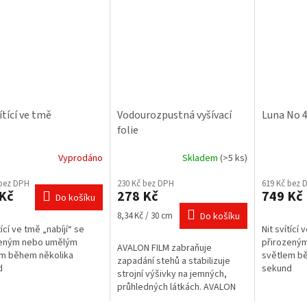
ítící ve tmě
Vodourozpustná vyšívací
Luna No 4
folie
Vyprodáno
Skladem
(>5 ks)
rné
Průměrné
Průměrné
cení
hodnocení
hodnocení
 bez DPH
230 Kč bez DPH
619 Kč bez 
ktu
produktu
produktu
Kč
278 Kč
749 Kč
Do košíku
je
je
3,8
5,0
Měrná
8,34 Kč / 30 cm
Do košíku
z
z
cena:
tící ve tmě „nabíjí“ se
Nit svítící 
5
5
zeným nebo umělým
přirozený
AVALON FILM zabraňuje
ček.
hvězdiček.
hvězdiček.
em během několika
světlem b
zapadání stehů a stabilizuje
d
sekund
strojní výšivky na jemných,
průhledných látkách. AVALON
FILM slouží i jako stabilizátor