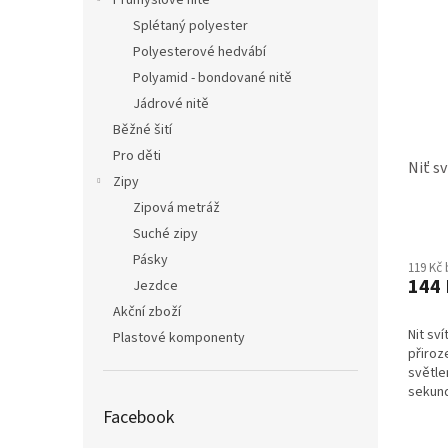
Průmyslové nitě
Splétaný polyester
Polyesterové hedvábí
Polyamid - bondované nitě
Jádrové nitě
Běžné šití
Pro děti
Niť sv
Zipy
Zipová metráž
Průmě
Suché zipy
hodno
Pásky
119 Kč
produ
144 
Jezdce
je
4,3
Akční zboží
z
Nit sví
Plastové komponenty
5
přiro
hvězdi
světl
sekun
Facebook