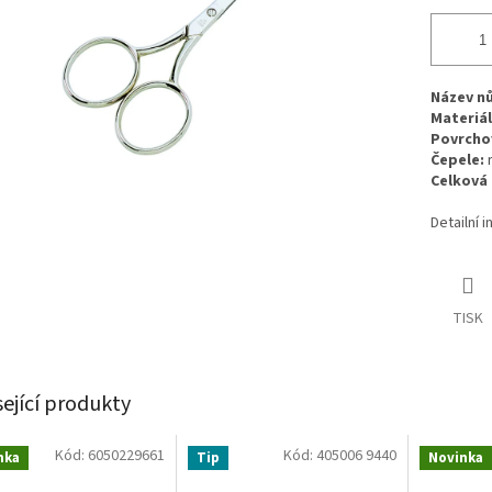
Název n
Materiál
Povrcho
Čepele:
Celková 
Detailní 
TISK
sející produkty
Kód:
6050229661
Kód:
405006 9440
nka
Tip
Novinka