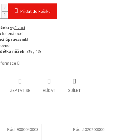
Přidat do košíku
ůžek:
vyšívací
:
kalená ocel
vá úprava:
nikl
rovné
délka nůžek:
3½ , 4½
informace
ZEPTAT SE
HLÍDAT
SDÍLET
Kód:
9080040003
Kód:
5020200000