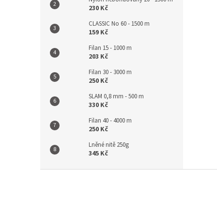
230 Kč
CLASSIC No 60 - 1500 m
159 Kč
Filan 15 - 1000 m
203 Kč
Filan 30 - 3000 m
250 Kč
SLAM 0,8 mm - 500 m
330 Kč
Filan 40 - 4000 m
250 Kč
Lněné nitě 250g
345 Kč
Z
á
p
a
t