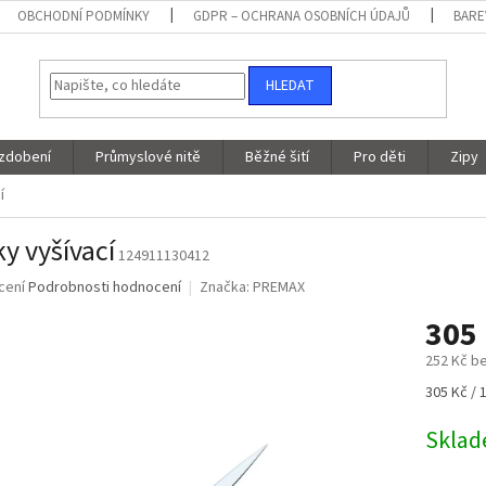
OBCHODNÍ PODMÍNKY
GDPR – OCHRANA OSOBNÍCH ÚDAJŮ
BARE
HLEDAT
 zdobení
Průmyslové nitě
Běžné šití
Pro děti
Zipy
í
y vyšívací
124911130412
né
cení
Podrobnosti hodnocení
Značka:
PREMAX
ní
305
u
252 Kč b
Měrná
305 Kč / 
cena:
ek.
Skla