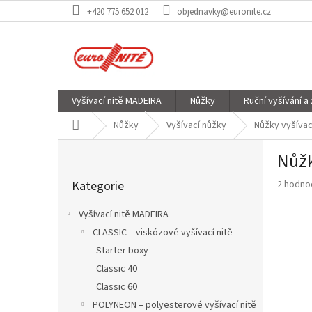
Přejít
+420 775 652 012
objednavky@euronite.cz
na
obsah
Vyšívací nitě MADEIRA
Nůžky
Ruční vyšívání a
Domů
Nůžky
Vyšívací nůžky
Nůžky vyšívac
P
Nůžk
o
Přeskočit
s
Průměr
Kategorie
2 hodno
kategorie
t
hodnoce
r
produkt
Vyšívací nitě MADEIRA
a
je
CLASSIC – viskózové vyšívací nitě
n
3,0
z
Starter boxy
n
5
í
Classic 40
hvězdič
p
Classic 60
a
POLYNEON – polyesterové vyšívací nitě