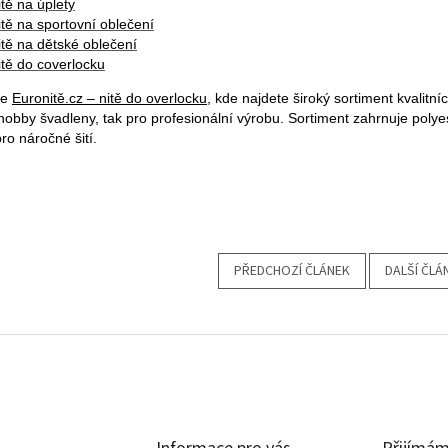
itě na úplety
itě na sportovní oblečení
itě na dětské oblečení
itě do coverlocku
te
Euronitě.cz – nitě do overlocku
, kde najdete široký sortiment kvalitn
 hobby švadleny, tak pro profesionální výrobu. Sortiment zahrnuje polyes
ro náročné šití.
PŘEDCHOZÍ ČLÁNEK
DALŠÍ ČLÁ