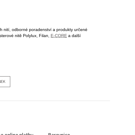
ích nití, odborné poradenství a produkty určené
terové nitě Polylux, Filan,
E-CORE
a další
NEK