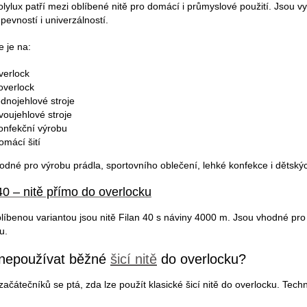
lylux patří mezi oblíbené nitě pro domácí i průmyslové použití. Jsou vy
 pevností i univerzálností.
e je na:
verlock
overlock
ednojehlové stroje
voujehlové stroje
onfekční výrobu
omácí šití
odné pro výrobu prádla, sportovního oblečení, lehké konfekce i dětský
40 – nitě přímo do overlocku
blíbenou variantou jsou nitě Filan 40 s náviny 4000 m. Jsou vhodné pro
u.
 nepoužívat běžné
šicí nitě
do overlocku?
čátečníků se ptá, zda lze použít klasické šicí nitě do overlocku. Techni