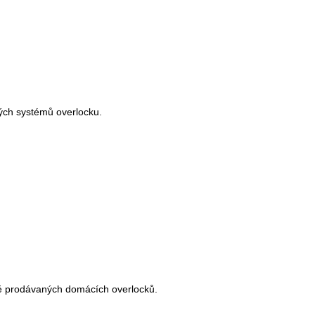
ných systémů overlocku.
žně prodávaných domácích overlocků.