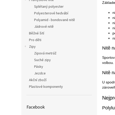
Průmyslové nitě
Základe
Splétaný polyester
n
Polyesterové hedvábí
n
Polyamid - bondované nitě
n
Jádrové nitě
n
Běžné šití
p
n
Pro děti
Zipy
Nitě n
Zipová metráž
Sportov
Suché zipy
volbou.
Pásky
Nitě n
Jezdce
Akční zboží
U spodn
Plastové komponenty
zároveň 
Nejpr
Facebook
Polylu