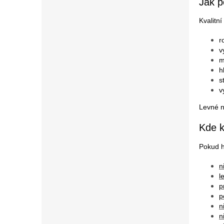
Jak p
Kvalitní
r
v
m
h
s
v
Levné n
Kde k
Pokud h
n
l
p
p
n
n