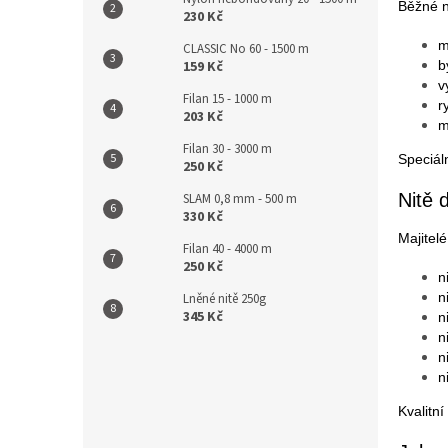
Běžné n
230 Kč
m
CLASSIC No 60 - 1500 m
159 Kč
b
v
Filan 15 - 1000 m
r
203 Kč
m
Filan 30 - 3000 m
Speciál
250 Kč
Nitě 
SLAM 0,8 mm - 500 m
330 Kč
Majitelé
Filan 40 - 4000 m
250 Kč
n
n
Lněné nitě 250g
345 Kč
n
n
n
n
Kvalitn