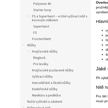
n
Overlo
Polyneon 40
e
pružnějš
Starter boxy
l
vyroben
FS a Supertwist – vrchní vyšívací nitě s
kovovým vláknem
Hlavní
Supertwist
v
FS
p
Frosted Matt
h
Nůžky
m
d
Krejčovské nůžky
š
Ringlock
v
Pro leváky
Jaké 
Krejčovské pozlacené nůžky
Vyšívací nůžky
Při výb
Kancelářské a školní nůžky
Nitě n
Kadeřnické nůžky
Manikúra a pedikůra
Pro šití
musí pr
Ruční vyšívání a zdobení