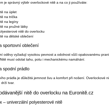
m je správný výběr overlockové nitě a na co ji používáte:
itě na úplet
itě na trička
itě na legíny
itě na pružné látky
olyesterové nitě do overlocku
itě na dětské oblečení
a sportovní oblečení
ní oděvy vyžadují vysokou pevnost a odolnost vůči opakovanému praní. K
 Nitě musí odolat tahu, potu i mechanickému namáhání.
a spodní prádlo
ího prádla je důležitá jemnost švu a komfort při nošení. Overlockové ni
drží tvar.
odávanější nitě do overlocku na Euronitě.cz
x – univerzální polyesterové nitě