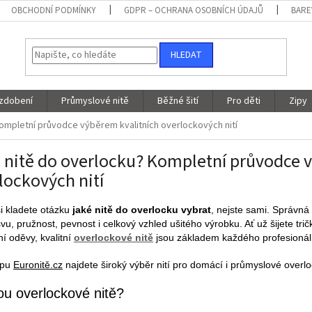
OBCHODNÍ PODMÍNKY
GDPR – OCHRANA OSOBNÍCH ÚDAJŮ
BARE
HLEDAT
 zdobení
Průmyslové nitě
Běžné šití
Pro děti
Zipy
ompletní průvodce výběrem kvalitních overlockových nití
 nitě do overlocku? Kompletní průvodce 
lockových nití
i kladete otázku
jaké nitě do overlocku vybrat
, nejste sami. Správná 
švu, pružnost, pevnost i celkový vzhled ušitého výrobku. Ať už šijete tri
í oděvy, kvalitní
overlockové nitě
jsou základem každého profesionál
opu
Euronitě.cz
najdete široký výběr nití pro domácí i průmyslové overlock
ou overlockové nitě?