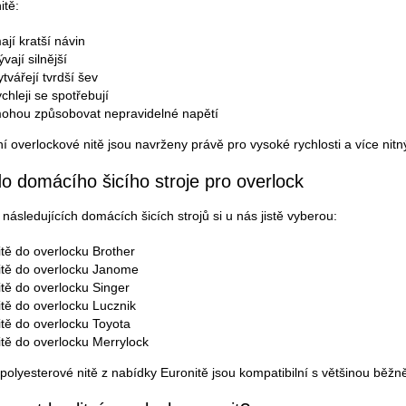
itě:
ají kratší návin
ývají silnější
ytvářejí tvrdší šev
ychleji se spotřebují
ohou způsobovat nepravidelné napětí
ní overlockové nitě jsou navrženy právě pro vysoké rychlosti a více nit
do domácího šicího stroje pro overlock
 následujících domácích šicích strojů si u nás jistě vyberou:
itě do overlocku Brother
itě do overlocku Janome
itě do overlocku Singer
itě do overlocku Lucznik
itě do overlocku Toyota
itě do overlocku Merrylock
í polyesterové nitě z nabídky Euronitě jsou kompatibilní s většinou bě