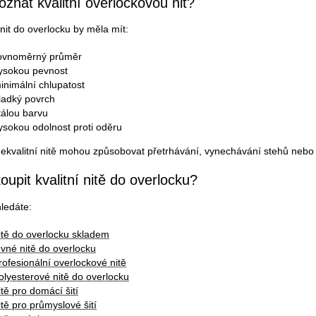
oznat kvalitní overlockovou nit?
 nit do overlocku by měla mít:
ovnoměrný průměr
ysokou pevnost
inimální chlupatost
ladký povrch
tálou barvu
ysokou odolnost proti oděru
ekvalitní nitě mohou způsobovat přetrhávání, vynechávání stehů nebo 
oupit kvalitní nitě do overlocku?
ledáte:
itě do overlocku skladem
evné nitě do overlocku
rofesionální overlockové nitě
olyesterové nitě do overlocku
itě pro domácí šití
itě pro průmyslové šití