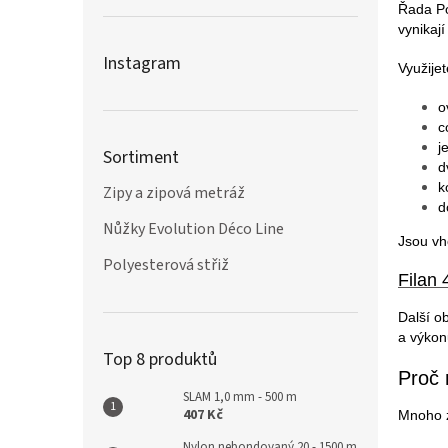
Řada Po
vynikají
Instagram
Využijet
o
c
j
Sortiment
d
k
Zipy a zipová metráž
d
Nůžky Evolution Déco Line
Jsou vh
Polyesterová střiž
Filan 
Další o
a výkon
Top 8 produktů
Proč
SLAM 1,0 mm - 500 m
407 Kč
Mnoho za
Nylon nebondovaný 20 - 1500 m