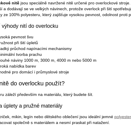
ckové nitě
jsou speciálně navržené nitě určené pro overlockové stroje.
í a dodávají se ve velkých návinech, protože overlock při šití spotřebuj
y ze 100% polyesteru, který zajišťuje vysokou pevnost, odolnost proti p
 výhody nití do overlocku
ysoká pevnost švu
ružnost při šití úpletů
ladký průchod napínacími mechanismy
inimální tvorba prachu
louhé náviny 1000 m, 3000 m, 4000 m nebo 5000 m
iroká nabídka barev
hodné pro domácí i průmyslové stroje
nitě do overlocku použít?
ěru záleží především na materiálu, který budete šít.
a úplety a pružné materiály
 triček, mikin, legín nebo dětského oblečení jsou ideální jemné
polyeste
acovat společně s materiálem a nesmí praskat při natažení.