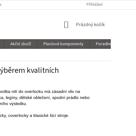
VNICE
SORTIMENT
MOJE OBJEDNÁVKA
Přihlášení
NÁKUPNÍ
Prázdný košík
KOŠÍK
Akční zboží
Plastové komponenty
Poradíme Vám!
výběrem kvalitních
volba nití do overlocku má zásadní vliv na
čka, legíny, dětské oblečení, spodní prádlo nebo
ního výsledku.
y, coverlocky a klasické šicí stroje.