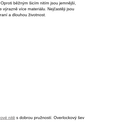
 Oproti běžným šicím nitím jsou jemnější,
e výrazně více materiálu. Nejčastěji jsou
raní a dlouhou životnost.
rové nitě
s dobrou pružností. Overlockový šev