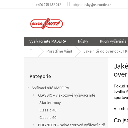
Přejít
+420 775 652 012
objednavky@euronite.cz
na
obsah
Vyšívací nitě MADEIRA
Nůžky
Ruční vyšívání a
Domů
Poradíme Vám!
Jaké nitě do overlocku? K
P
Jaké
o
Přeskočit
s
over
Kategorie
kategorie
t
r
Pokud s
Vyšívací nitě MADEIRA
a
kvalitu 
CLASSIC – viskózové vyšívací nitě
n
sportovn
Starter boxy
n
V e-sh
í
Classic 40
p
Classic 60
Co js
a
POLYNEON – polyesterové vyšívací nitě