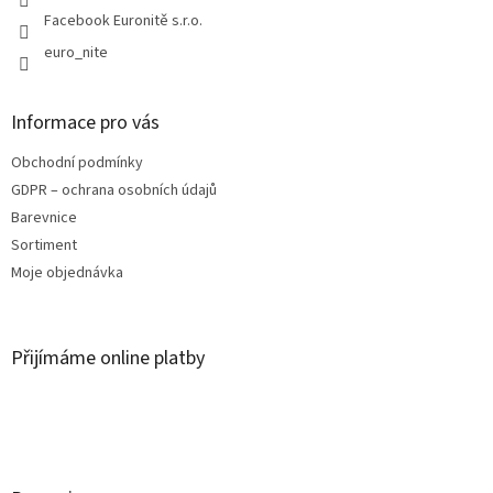
p
Facebook Euronitě s.r.o.
i
euro_nite
s
u
Informace pro vás
Obchodní podmínky
GDPR – ochrana osobních údajů
Barevnice
Sortiment
Moje objednávka
Přijímáme online platby