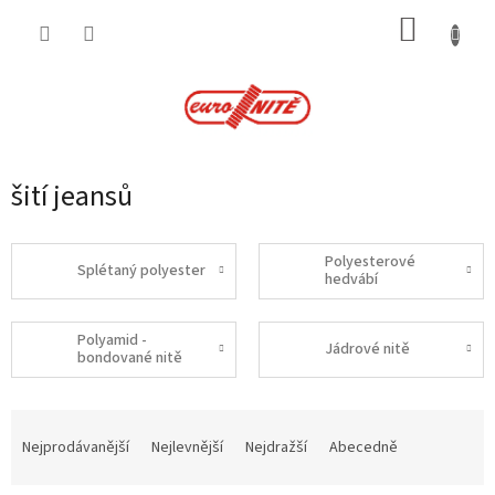
Přejít
NÁKUP
na
obsah
KOŠÍK
šití jeansů
Polyesterové
Splétaný polyester
hedvábí
Polyamid -
Jádrové nitě
bondované nitě
Ř
a
Nejprodávanější
Nejlevnější
Nejdražší
Abecedně
z
e