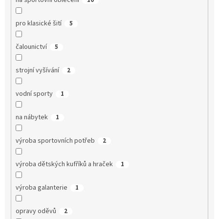
na sportovní oblečení
10
pro klasické šití
5
čalounictví
5
strojní vyšívání
2
vodní sporty
1
na nábytek
1
výroba sportovních potřeb
2
výroba dětských kufříků a hraček
1
výroba galanterie
1
opravy oděvů
2