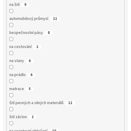
na šití
9
automobilový průmysl
12
bezpečnostní pásy
8
na cestování
2
na stany
6
na prádlo
6
matrace
5
šití pevných a silných materiálů
12
šití záclon
2