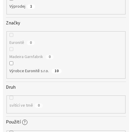
Výprodej
1
Značky
Euronitě
0
Madeira Garnfabrik
0
Výrobce Euronitě s.r.o.
10
Druh
svítící ve tmě
0
Použití
?