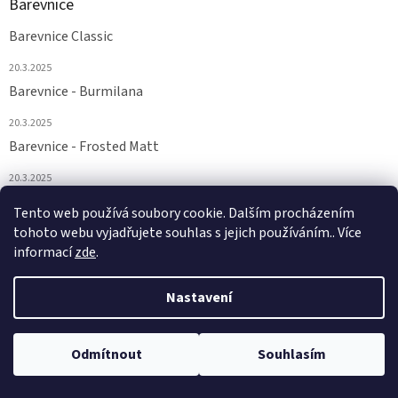
Barevnice
Barevnice Classic
20.3.2025
Barevnice - Burmilana
20.3.2025
Barevnice - Frosted Matt
20.3.2025
Barevnice - FS a Supertwist
Tento web používá soubory cookie. Dalším procházením
tohoto webu vyjadřujete souhlas s jejich používáním.. Více
20.3.2025
informací
zde
.
Nastavení
Vytvořil Shoptet
Odmítnout
Souhlasím
Copyright 2026
Euronitě
. Všechna práva vyhrazena.