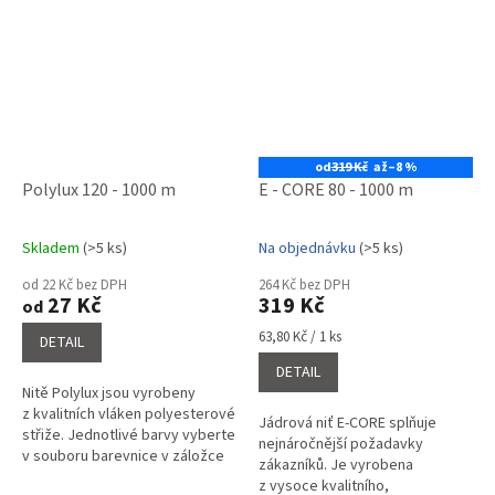
od
319 Kč
až
–8 %
Polylux 120 - 1000 m
E - CORE 80 - 1000 m
Skladem
(>5 ks)
Na objednávku
(>5 ks)
Průměrné
Průměrné
hodnocení
hodnocení
od 22 Kč bez DPH
264 Kč bez DPH
produktu
produktu
27 Kč
319 Kč
od
je
je
4,0
5,0
Měrná
63,80 Kč / 1 ks
DETAIL
cena:
z
z
DETAIL
5
5
Nitě Polylux jsou vyrobeny
hvězdiček.
hvězdiček.
z kvalitních vláken polyesterové
Jádrová niť E-CORE splňuje
střiže. Jednotlivé barvy vyberte
nejnáročnější požadavky
v souboru barevnice v záložce
zákazníků. Je vyrobena
související soubory a napište do
z vysoce kvalitního,