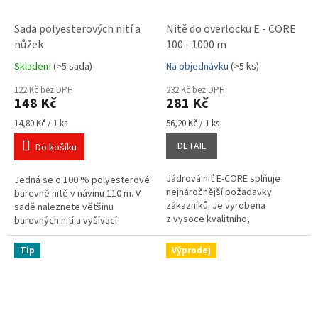
Sada polyesterových nití a
Nitě do overlocku E - CORE
nůžek
100 - 1000 m
Skladem
(>5 sada)
Na objednávku
(>5 ks)
Průměrné
Průměrné
hodnocení
hodnocení
122 Kč bez DPH
232 Kč bez DPH
produktu
produktu
148 Kč
281 Kč
je
je
5,0
5,0
Měrná
Měrná
14,80 Kč / 1 ks
56,20 Kč / 1 ks
cena:
cena:
z
z
DETAIL
Do košíku
5
5
hvězdiček.
hvězdiček.
Jádrová niť E-CORE splňuje
Jedná se o 100 % polyesterové
nejnáročnější požadavky
barevné nitě v návinu 110 m. V
zákazníků. Je vyrobena
sadě naleznete většinu
z vysoce kvalitního,
barevných nití a vyšívací
stabilizovaného
nůžky. Polyesterové nitě pro
polyesterového vlákna,
overlocky i klasické šití.
Tip
Výprodej
kombinací polyesterového
filamentu...