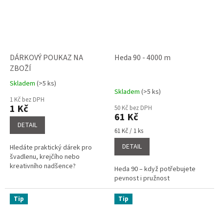
DÁRKOVÝ POUKAZ NA
Heda 90 - 4000 m
ZBOŽÍ
Skladem
(>5 ks)
Průměrné
Skladem
(>5 ks)
hodnocení
1 Kč bez DPH
produktu
1 Kč
50 Kč bez DPH
je
61 Kč
5,0
DETAIL
Měrná
z
61 Kč / 1 ks
cena:
5
DETAIL
Hledáte praktický dárek pro
hvězdiček.
švadlenu, krejčího nebo
kreativního nadšence?
Heda 90 – když potřebujete
pevnost i pružnost
Tip
Tip