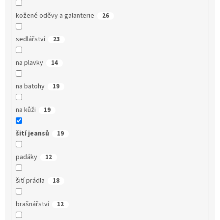
kožené oděvy a galanterie
26
sedlářství
23
na plavky
14
na batohy
19
na kůži
19
šití jeansů
19
padáky
12
šití prádla
18
brašnářství
12