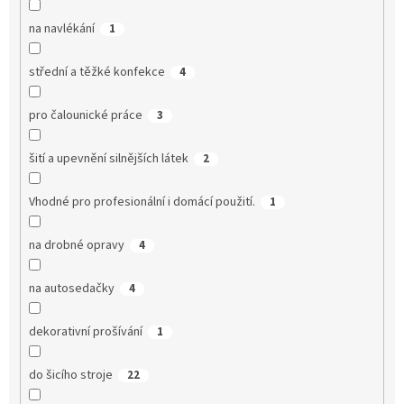
na navlékání
1
střední a těžké konfekce
4
pro čalounické práce
3
šití a upevnění silnějších látek
2
Vhodné pro profesionální i domácí použití.
1
na drobné opravy
4
na autosedačky
4
dekorativní prošívání
1
do šicího stroje
22