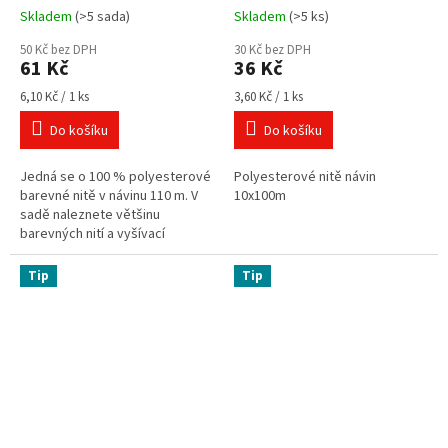
Skladem
(>5 sada)
Skladem
(>5 ks)
Průměrné
Průměrné
hodnocení
hodnocení
50 Kč bez DPH
30 Kč bez DPH
produktu
produktu
61 Kč
36 Kč
je
je
3,8
5,0
Měrná
Měrná
6,10 Kč / 1 ks
3,60 Kč / 1 ks
cena:
cena:
z
z
Do košíku
Do košíku
5
5
hvězdiček.
hvězdiček.
Jedná se o 100 % polyesterové
Polyesterové nitě návin
barevné nitě v návinu 110 m. V
10x100m
sadě naleznete většinu
barevných nití a vyšívací
nůžky. Polyesterové nitě pro
overlocky i klasické šití.
Tip
Tip