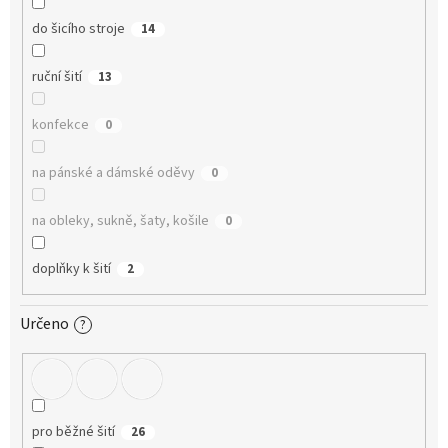
do šicího stroje
14
ruční šití
13
konfekce
0
na pánské a dámské oděvy
0
na obleky, sukně, šaty, košile
0
doplňky k šití
2
Určeno
?
pro běžné šití
26