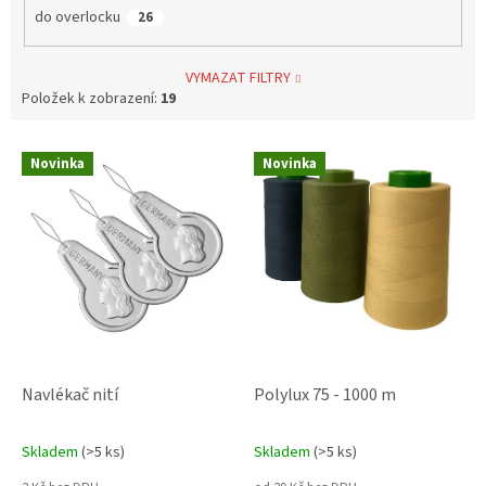
do overlocku
26
VYMAZAT FILTRY
Položek k zobrazení:
19
V
Novinka
Novinka
ý
p
i
s
p
r
o
d
u
k
Navlékač nití
Polylux 75 - 1000 m
t
ů
Skladem
(>5 ks)
Skladem
(>5 ks)
Průměrné
Průměrné
hodnocení
hodnocení