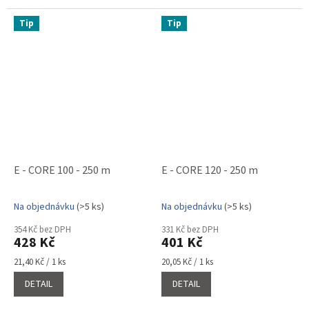
poznámky o...
stabilizovaného
polyesterového vlákna,
Tip
Tip
kombinací polyesterového
filamentu a...
E - CORE 100 - 250 m
E - CORE 120 - 250 m
Na objednávku
(>5 ks)
Na objednávku
(>5 ks)
Průměrné
Průměrné
hodnocení
hodnocení
354 Kč bez DPH
331 Kč bez DPH
produktu
produktu
428 Kč
401 Kč
je
je
5,0
5,0
Měrná
Měrná
21,40 Kč / 1 ks
20,05 Kč / 1 ks
cena:
cena:
z
z
DETAIL
DETAIL
5
5
hvězdiček.
hvězdiček.