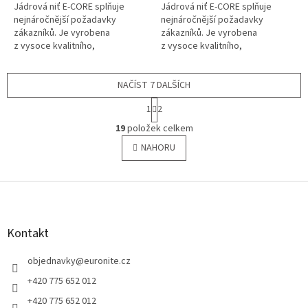
Jádrová niť E-CORE splňuje
Jádrová niť E-CORE splňuje
nejnáročnější požadavky
nejnáročnější požadavky
zákazníků. Je vyrobena
zákazníků. Je vyrobena
z vysoce kvalitního,
z vysoce kvalitního,
stabilizovaného
stabilizovaného
polyesterového vlákna,
polyesterového vlákna,
kombinací polyesterového
NAČÍST 7 DALŠÍCH
kombinací polyesterového
filamentu a...
filamentu a...
S
1
2
t
O
r
19
položek celkem
v
á
l
NAHORU
n
á
k
o
d
v
Z
a
á
c
á
n
í
p
í
p
a
Kontakt
r
t
v
í
objednavky
@
euronite.cz
k
y
+420 775 652 012
v
+420 775 652 012
ý