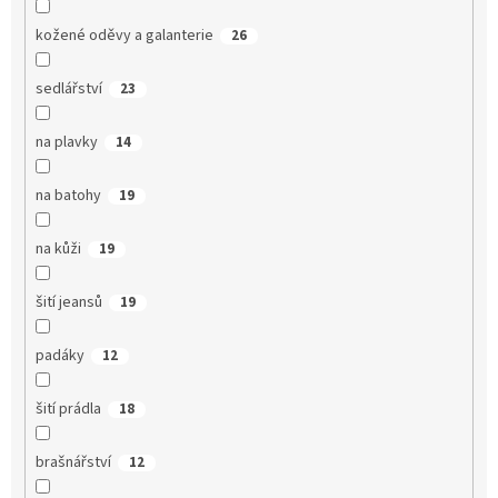
kožené oděvy a galanterie
26
sedlářství
23
na plavky
14
na batohy
19
na kůži
19
šití jeansů
19
padáky
12
šití prádla
18
brašnářství
12