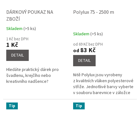
DÁRKOVÝ POUKAZ NA
Polylux 75 - 2500 m
ZBOŽÍ
Skladem
(>5 ks)
Průměrné
Skladem
(>5 ks)
hodnocení
1 Kč bez DPH
produktu
1 Kč
od 69 Kč bez DPH
je
83 Kč
od
5,0
DETAIL
z
DETAIL
5
Hledáte praktický dárek pro
hvězdiček.
Nitě Polylux jsou vyrobeny
švadlenu, krejčího nebo
z kvalitních vláken polyesterové
kreativního nadšence?
střiže. Jednotlivé barvy vyberte
v souboru barevnice v záložce
související soubory a napište do
poznámky o...
Tip
Tip