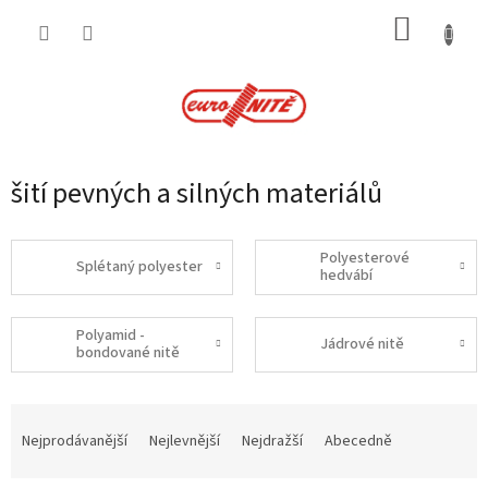
Přejít
NÁKUP
na
obsah
KOŠÍK
šití pevných a silných materiálů
Polyesterové
Splétaný polyester
hedvábí
Polyamid -
Jádrové nitě
bondované nitě
Ř
a
Nejprodávanější
Nejlevnější
Nejdražší
Abecedně
z
e