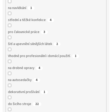
na navlékání
1
střední a těžké konfekce
4
pro čalounické práce
3
šití a upevnění silnějších látek
2
Vhodné pro profesionální i domácí použití.
1
na drobné opravy
4
na autosedačky
4
dekorativní prošívání
1
do šicího stroje
22