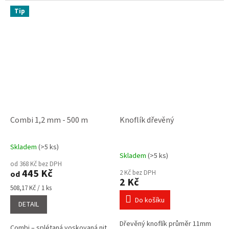
poznámky o...
Tip
Combi 1,2 mm - 500 m
Knoflík dřevěný
Skladem
(>5 ks)
Průměrné
Skladem
(>5 ks)
hodnocení
od 368 Kč bez DPH
produktu
445 Kč
2 Kč bez DPH
od
je
2 Kč
5,0
Měrná
508,17 Kč / 1 ks
cena:
z
Do košíku
DETAIL
5
hvězdiček.
Dřevěný knoflík průměr 11mm
Combi – splétaná voskovaná nit