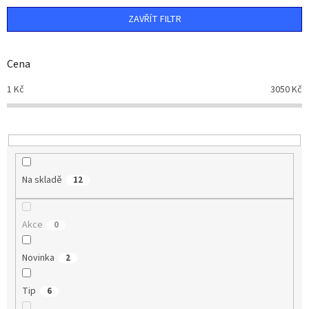
n
ZAVŘÍT FILTR
í
p
r
Cena
o
d
1
Kč
3050
Kč
u
k
t
ů
Na skladě
12
Akce
0
Novinka
2
Tip
6