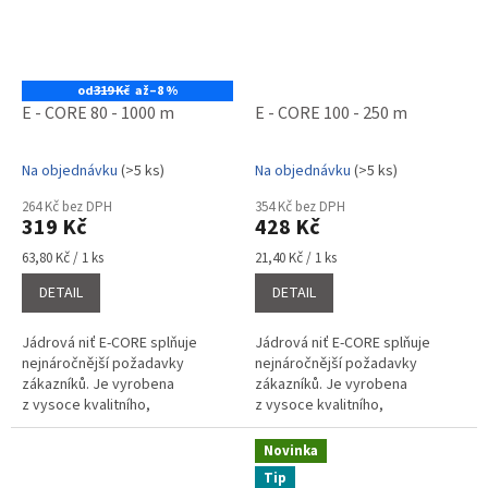
od
319 Kč
až
–8 %
E - CORE 80 - 1000 m
E - CORE 100 - 250 m
Na objednávku
(>5 ks)
Na objednávku
(>5 ks)
Průměrné
Průměrné
hodnocení
hodnocení
264 Kč bez DPH
354 Kč bez DPH
produktu
produktu
319 Kč
428 Kč
je
je
5,0
5,0
Měrná
Měrná
63,80 Kč / 1 ks
21,40 Kč / 1 ks
cena:
cena:
z
z
DETAIL
DETAIL
5
5
hvězdiček.
hvězdiček.
Jádrová niť E-CORE splňuje
Jádrová niť E-CORE splňuje
nejnáročnější požadavky
nejnáročnější požadavky
zákazníků. Je vyrobena
zákazníků. Je vyrobena
z vysoce kvalitního,
z vysoce kvalitního,
stabilizovaného
stabilizovaného
polyesterového vlákna,
polyesterového vlákna,
Novinka
kombinací polyesterového
kombinací polyesterového
Tip
filamentu a...
filamentu a...