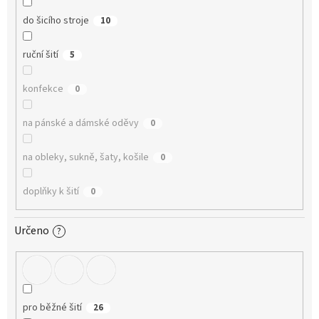
do šicího stroje
10
ruční šití
5
konfekce
0
na pánské a dámské oděvy
0
na obleky, sukně, šaty, košile
0
doplňky k šití
0
Určeno
?
pro běžné šití
26