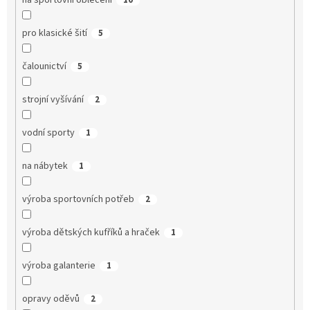
na sportovní oblečení
10
pro klasické šití
5
čalounictví
5
strojní vyšívání
2
vodní sporty
1
na nábytek
1
výroba sportovních potřeb
2
výroba dětských kufříků a hraček
1
výroba galanterie
1
opravy oděvů
2