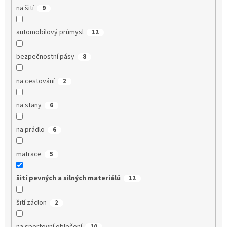
na šití
9
automobilový průmysl
12
bezpečnostní pásy
8
na cestování
2
na stany
6
na prádlo
6
matrace
5
šití pevných a silných materiálů
12
šití záclon
2