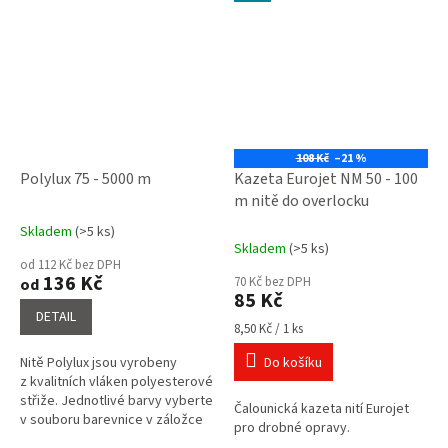
108 Kč
–21 %
Polylux 75 - 5000 m
Kazeta Eurojet NM 50 - 100
m nitě do overlocku
Skladem
(>5 ks)
Průměrné
Skladem
(>5 ks)
hodnocení
od 112 Kč bez DPH
produktu
136 Kč
70 Kč bez DPH
od
je
85 Kč
5,0
DETAIL
Měrná
z
8,50 Kč / 1 ks
cena:
5
Nitě Polylux jsou vyrobeny
Do košíku
hvězdiček.
z kvalitních vláken polyesterové
střiže. Jednotlivé barvy vyberte
Čalounická kazeta nití Eurojet
v souboru barevnice v záložce
pro drobné opravy.
související soubory a napište do