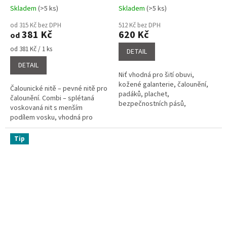
Skladem
(>5 ks)
Skladem
(>5 ks)
Průměrné
Průměrné
hodnocení
hodnocení
od 315 Kč bez DPH
512 Kč bez DPH
produktu
produktu
381 Kč
620 Kč
od
je
je
5,0
4,3
Měrná
od 381 Kč / 1 ks
DETAIL
cena:
z
z
DETAIL
5
5
Niť vhodná pro šití obuvi,
hvězdiček.
hvězdiček.
kožené galanterie, čalounění,
Čalounické nitě – pevné nitě pro
padáků, plachet,
čalounění. Combi – splétaná
bezpečnostních pásů,
voskovaná nit s menším
velkoobjemových vaků, člunů,
podílem vosku, vhodná pro
nafukovacích balonů.
strojové šití.
Tip