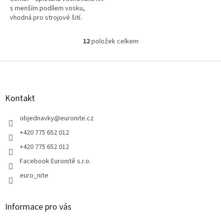
s menším podílem vosku,
vhodná pro strojové šití.
12
položek celkem
O
v
l
Z
á
á
d
p
a
a
Kontakt
c
t
í
í
objednavky
@
euronite.cz
p
r
+420 775 652 012
v
+420 775 652 012
k
y
Facebook Euronitě s.r.o.
v
euro_nite
ý
p
i
s
Informace pro vás
u