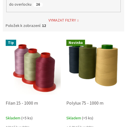
do overlocku
26
VYMAZAT FILTRY
Položek k zobrazení:
12
V
Tip
Novinka
ý
p
i
s
p
r
o
d
u
k
Filan 15 - 1000 m
Polylux 75 - 1000 m
t
ů
Skladem
(>5 ks)
Skladem
(>5 ks)
Průměrné
Průměrné
hodnocení
hodnocení