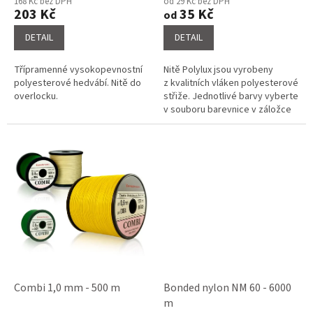
168 Kč bez DPH
od 29 Kč bez DPH
produktu
produktu
203 Kč
35 Kč
od
je
je
4,6
5,0
DETAIL
DETAIL
z
z
5
5
Třípramenné vysokopevnostní
Nitě Polylux jsou vyrobeny
hvězdiček.
hvězdiček.
polyesterové hedvábí. Nitě do
z kvalitních vláken polyesterové
overlocku.
střiže. Jednotlivé barvy vyberte
v souboru barevnice v záložce
související soubory a napište do
poznámky o...
Combi 1,0 mm - 500 m
Bonded nylon NM 60 - 6000
m