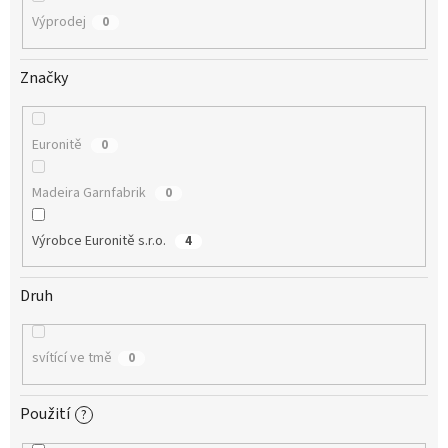
Výprodej
0
Značky
Euronitě
0
Madeira Garnfabrik
0
Výrobce Euronitě s.r.o.
4
Druh
svítící ve tmě
0
Použití
?