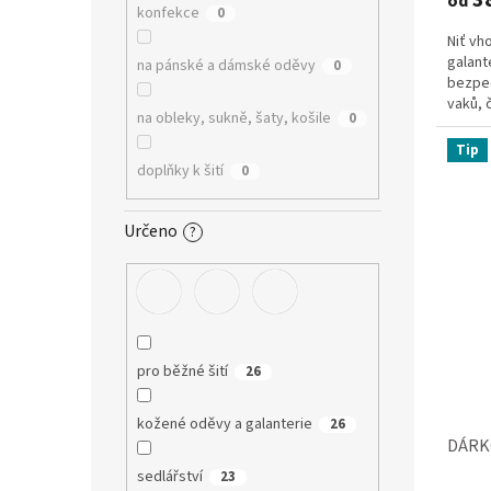
od
je
konfekce
0
3,9
Niť vh
z
galant
5
na pánské a dámské oděvy
0
bezpe
hvězdi
vaků, 
na obleky, sukně, šaty, košile
0
Tip
doplňky k šití
0
Určeno
?
pro běžné šití
26
kožené oděvy a galanterie
26
DÁRK
sedlářství
23