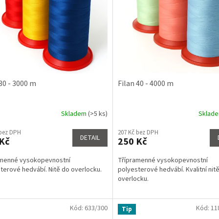
 30 - 3000 m
Filan 40 - 4000 m
Skladem
(>5 ks)
Sklad
rné
Průměrné
cení
hodnocení
 bez DPH
207 Kč bez DPH
ktu
produktu
DETAIL
Kč
250 Kč
je
4,1
amenné vysokopevnostní
Třípramenné vysokopevnostní
z
terové hedvábí. Nitě do overlocku.
polyesterové hedvábí. Kvalitní nit
5
overlocku.
ček.
hvězdiček.
Kód:
633/300
Kód:
11
Tip