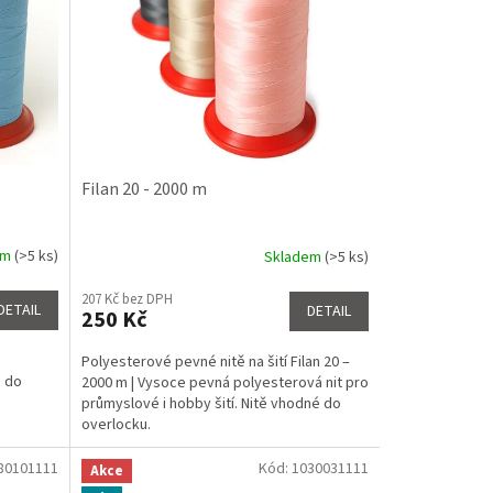
Filan 20 - 2000 m
em
(>5 ks)
Skladem
(>5 ks)
Průměrné
hodnocení
207 Kč bez DPH
produktu
DETAIL
DETAIL
250 Kč
je
5,0
Polyesterové pevné nitě na šití Filan 20 –
z
ě do
2000 m | Vysoce pevná polyesterová nit pro
5
průmyslové i hobby šití. Nitě vhodné do
hvězdiček.
overlocku.
80101111
Kód:
1030031111
Akce