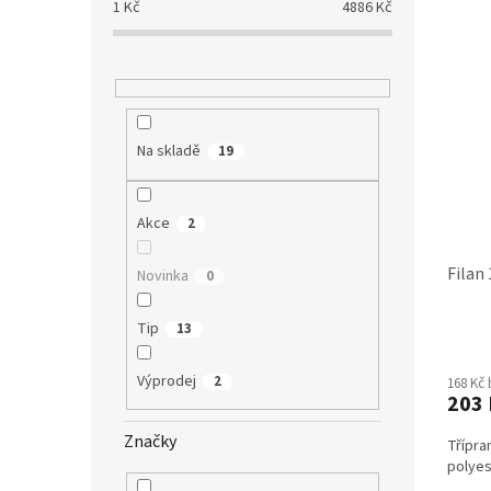
1
Kč
4886
Kč
Na skladě
19
Akce
2
Filan
Novinka
0
Tip
13
Průmě
hodno
Výprodej
2
168 Kč
produ
203 
je
4,6
Značky
Třípr
z
polyes
5
hvězdi