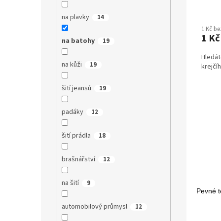
Průmě
na plavky
14
hodno
1 Kč b
produ
1 Kč
je
na batohy
19
5,0
Hledát
z
na kůži
19
krejčí
5
hvězdi
šití jeansů
19
padáky
12
šití prádla
18
brašnářství
12
na šití
9
Pevné t
automobilový průmysl
12