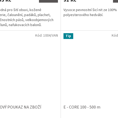
odná pro šití obuvi, kožené
Vysoce pevnostní šicí nit ze 100%
erie, čalounění, padáků, plachet,
polyesterového hedvábí.
čnostních pásů, velkoobjemových
ček.
člunů, nafukovacích balonů.
Kód:
1004/VAN
Kód
Tip
OVÝ POUKAZ NA ZBOŽÍ
E - CORE 100 - 500 m