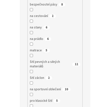
bezpečnostní pásy
8
na cestování
2
na stany
6
na prádlo
6
matrace
5
šití pevných a silných
12
materiálů
šití záclon
2
na sportovní oblečení
10
pro klasické šití
5