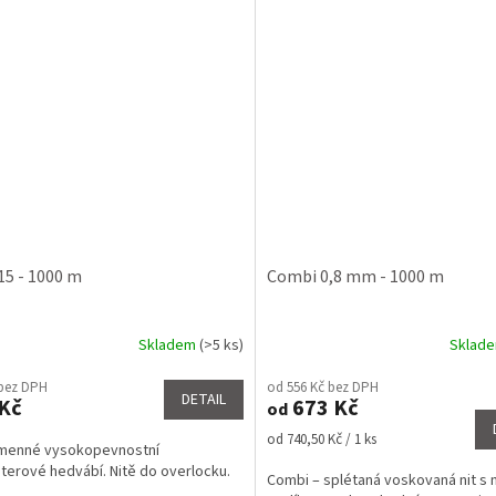
 15 - 1000 m
Combi 0,8 mm - 1000 m
Skladem
(>5 ks)
Sklad
rné
Průměrné
cení
hodnocení
 bez DPH
od 556 Kč bez DPH
ktu
produktu
DETAIL
Kč
673 Kč
od
je
4,7
Měrná
od 740,50 Kč / 1 ks
amenné vysokopevnostní
z
cena:
terové hedvábí. Nitě do overlocku.
5
Combi – splétaná voskovaná nit s
ček.
hvězdiček.