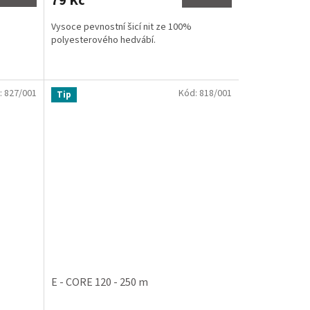
79 Kč
Vysoce pevnostní šicí nit ze 100%
polyesterového hedvábí.
:
827/001
Kód:
818/001
Tip
E - CORE 120 - 250 m