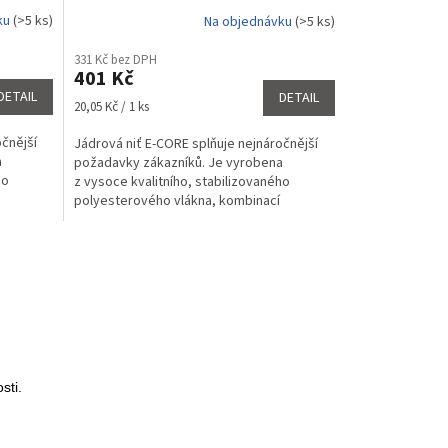
ku
(>5 ks)
Na objednávku
(>5 ks)
Průměrné
hodnocení
331 Kč bez DPH
produktu
401 Kč
je
DETAIL
DETAIL
5,0
Měrná
20,05 Kč / 1 ks
z
cena:
5
očnější
Jádrová niť E-CORE splňuje nejnáročnější
hvězdiček.
a
požadavky zákazníků. Je vyrobena
ho
z vysoce kvalitního, stabilizovaného
polyesterového vlákna, kombinací
polyesterového filamentu a...
sti.