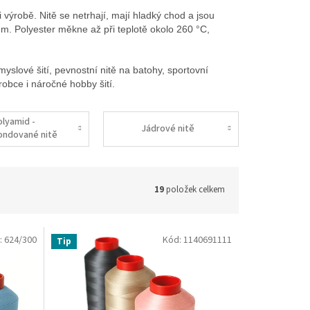
ři výrobě. Nitě se netrhají, mají hladký chod a jsou
m. Polyester měkne až při teplotě okolo 260 °C,
myslové šití, pevnostní nitě na batohy, sportovní
robce i náročné hobby šití.
olyamid -
Jádrové nitě
ondované nitě
19
položek celkem
:
624/300
Kód:
1140691111
Tip