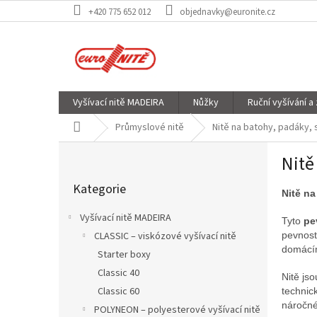
Přejít
+420 775 652 012
objednavky@euronite.cz
na
obsah
Vyšívací nitě MADEIRA
Nůžky
Ruční vyšívání a
Domů
Průmyslové nitě
Nitě na batohy, padáky,
P
Nitě
o
Přeskočit
s
Kategorie
kategorie
t
Nitě na
r
Vyšívací nitě MADEIRA
Tyto
pe
a
pevnost,
CLASSIC – viskózové vyšívací nitě
n
domácím
Starter boxy
n
í
Classic 40
Nitě js
p
Classic 60
technic
a
náročné
POLYNEON – polyesterové vyšívací nitě