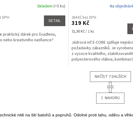
Skladem
(>5 ks)
Na objednáv
rné
Průměrné
cení
hodnocení
ez DPH
264 Kč bez DPH
ktu
produktu
DETAIL
319 Kč
je
4,7
Měrná
31,90 Kč / 1 ks
e praktický dárek pro švadlenu,
z
cena:
ho nebo kreativního nadšence?
5
Jádrová niť E-CORE splňuje nejnár
ček.
hvězdiček.
požadavky zákazníků. Je vyroben
z vysoce kvalitního, stabilizované
polyesterového vlákna, kombinací
polyesterového filamentu a...
NAČÍST 7 DALŠÍCH
S
1
2
t
O
r
v
NAHORU
á
l
n
á
k
d
o
echnické nitě na šití batohů a popruhů. Odolné proti tahu, oděru a vlhko
a
v
c
á
í
n