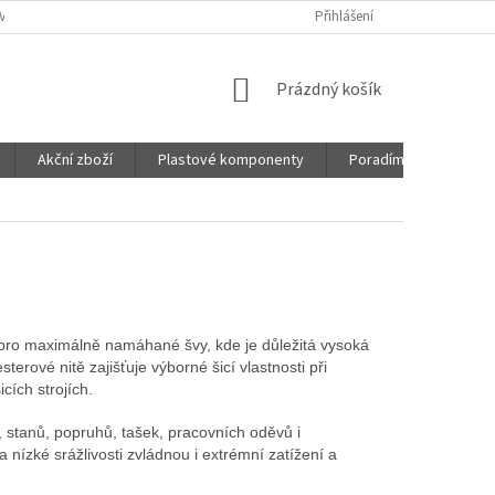
VNICE
SORTIMENT
MOJE OBJEDNÁVKA
Přihlášení
NÁKUPNÍ
Prázdný košík
KOŠÍK
Akční zboží
Plastové komponenty
Poradíme Vám!
pro maximálně namáhané švy, kde je důležitá vysoká
terové nitě zajišťuje výborné šicí vlastnosti při
cích strojích.
ů, stanů, popruhů, tašek, pracovních oděvů i
 nízké srážlivosti zvládnou i extrémní zatížení a