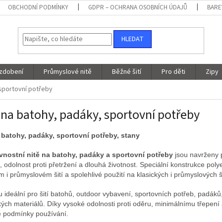
OBCHODNÍ PODMÍNKY
GDPR – OCHRANA OSOBNÍCH ÚDAJŮ
BARE
HLEDAT
 zdobení
Průmyslové nitě
Běžné šití
Pro děti
Zipy
 sportovní potřeby
 na batohy, padáky, sportovní potřeby
 batohy, padáky, sportovní potřeby, stany
vnostní nitě na batohy, padáky a sportovní potřeby
jsou navrženy 
 odolnost proti přetržení a dlouhá životnost. Speciální konstrukce polyes
 i průmyslovém šití a spolehlivé použití na klasických i průmyslových ši
ou ideální pro šití batohů, outdoor vybavení, sportovních potřeb, padák
kých materiálů. Díky vysoké odolnosti proti oděru, minimálnímu třepení a
 podmínky používání.