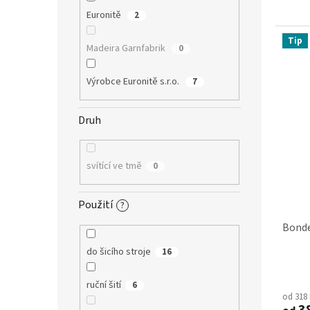
Euronitě
2
Tip
Madeira Garnfabrik
0
Výrobce Euronitě s.r.o.
7
Druh
svítící ve tmě
0
Použití
?
Bonde
do šicího stroje
16
Průmě
ruční šití
hodno
6
od 318
produ
3