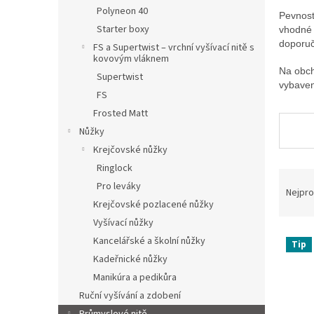
n
Polyneon 40
e
Pevnostn
Starter boxy
vhodné 
l
doporuč
FS a Supertwist – vrchní vyšívací nitě s
kovovým vláknem
Na obcho
Supertwist
vybavení
FS
Frosted Matt
Nůžky
Krejčovské nůžky
Ringlock
Ř
Pro leváky
a
Nejpro
z
Krejčovské pozlacené nůžky
e
Vyšívací nůžky
V
n
Kancelářské a školní nůžky
Tip
ý
í
Kadeřnické nůžky
p
p
Manikúra a pedikůra
i
r
s
Ruční vyšívání a zdobení
o
p