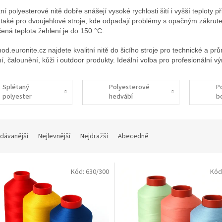
í polyesterové nitě dobře snášejí vysoké rychlosti šití i vyšší teploty p
také pro dvoujehlové stroje, kde odpadají problémy s opačným zákrute
ená teplota žehlení je do 150 °C.
d.euronite.cz najdete kvalitní nitě do šicího stroje pro technické a prů
, čalounění, kůži i outdoor produkty. Ideální volba pro profesionální vý
Splétaný
Polyesterové
P
polyester
hedvábí
b
dávanější
Nejlevnější
Nejdražší
Abecedně
Kód:
630/300
Kód