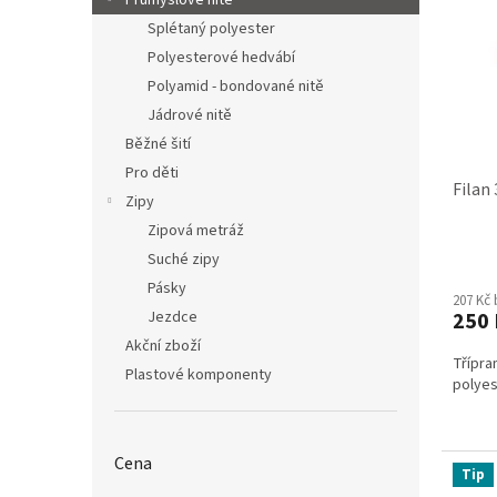
d
Průmyslové nitě
r
u
Splétaný polyester
o
k
Polyesterové hedvábí
d
t
Polyamid - bondované nitě
u
ů
Jádrové nitě
k
t
Běžné šití
ů
Pro děti
Filan
Zipy
Zipová metráž
Suché zipy
Průmě
hodno
Pásky
207 Kč
produ
250 
Jezdce
je
4,5
Akční zboží
Třípr
z
Plastové komponenty
polyes
5
hvězdi
Cena
Tip