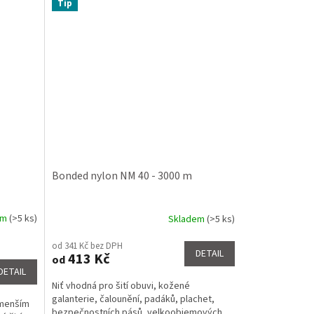
Tip
Bonded nylon NM 40 - 3000 m
em
(>5 ks)
Skladem
(>5 ks)
Průměrné
hodnocení
od 341 Kč bez DPH
produktu
DETAIL
413 Kč
od
je
DETAIL
4,7
Niť vhodná pro šití obuvi, kožené
z
galanterie, čalounění, padáků, plachet,
5
 menším
bezpečnostních pásů, velkoobjemových