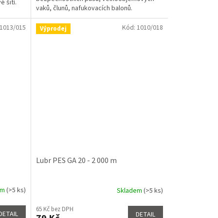
hvězdiček.
 šití.
vaků, člunů, nafukovacích balonů.
1013/015
Kód:
1010/018
Výprodej
Lubr PES GA 20 - 2 000 m
em
(>5 ks)
Skladem
(>5 ks)
65 Kč bez DPH
DETAIL
DETAIL