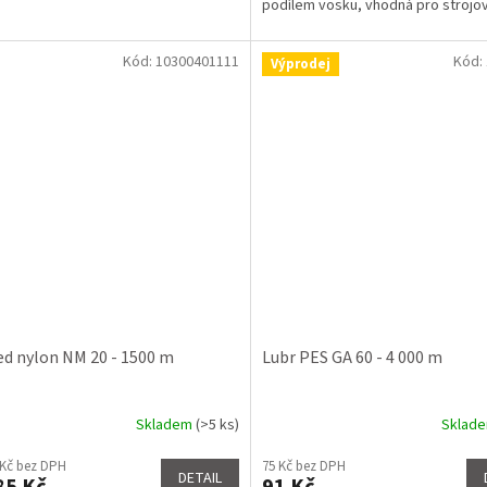
podílem vosku, vhodná pro strojové
Kód:
10300401111
Kód:
Výprodej
d nylon NM 20 - 1500 m
Lubr PES GA 60 - 4 000 m
Skladem
(>5 ks)
Sklad
rné
cení
 Kč bez DPH
75 Kč bez DPH
ktu
DETAIL
85 Kč
91 Kč