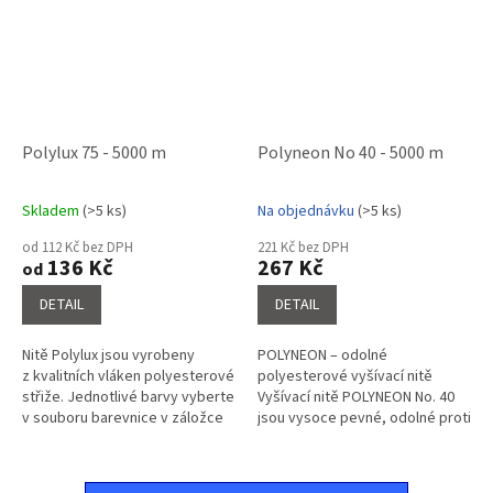
Polylux 75 - 5000 m
Polyneon No 40 - 5000 m
Skladem
(>5 ks)
Na objednávku
(>5 ks)
Průměrné
Průměrné
hodnocení
hodnocení
od 112 Kč bez DPH
221 Kč bez DPH
produktu
produktu
136 Kč
267 Kč
od
je
je
5,0
4,1
DETAIL
DETAIL
z
z
5
5
Nitě Polylux jsou vyrobeny
POLYNEON – odolné
hvězdiček.
hvězdiček.
z kvalitních vláken polyesterové
polyesterové vyšívací nitě
střiže. Jednotlivé barvy vyberte
Vyšívací nitě POLYNEON No. 40
v souboru barevnice v záložce
jsou vysoce pevné, odolné proti
související soubory a napište do
třepení a stálobarevné i při
poznámky o...
častém praní. Díky speciálnímu
stáčení v...