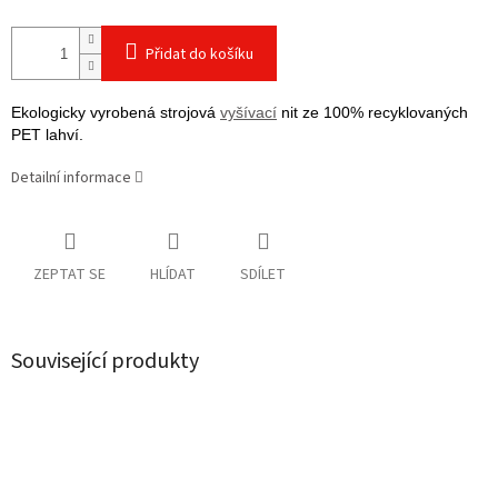
Přidat do košíku
Ekologicky vyrobená strojová
vyšívací
nit ze 100% recyklovaných
PET lahví.
Detailní informace
ZEPTAT SE
HLÍDAT
SDÍLET
Související produkty