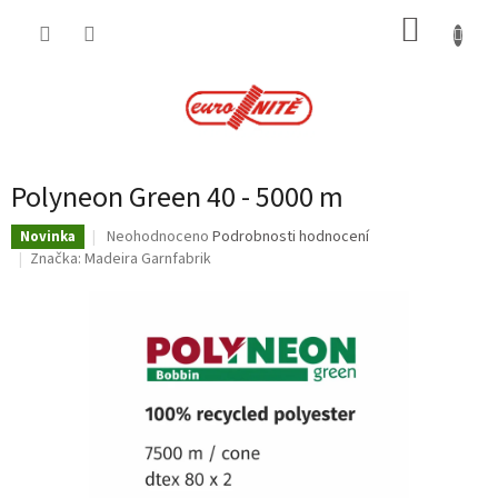
Přejít
NÁKUP
na
obsah
KOŠÍK
Polyneon Green 40 - 5000 m
Průměrné
Neohodnoceno
Podrobnosti hodnocení
Novinka
hodnocení
Značka:
Madeira Garnfabrik
produktu
je
0,0
z
5
hvězdiček.