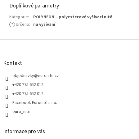
Doplňkové parametry
Kategorie
:
POLYNEON – polyesterové vyšívací nitě
?
Určeno
:
na vyšívání
Z
á
p
a
Kontakt
t
í
objednavky
@
euronite.cz
+420 775 652 012
+420 775 652 012
Facebook Euronitě s.r.o.
euro_nite
Informace pro vás