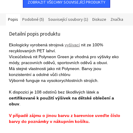
ZOBRAZIT VŠECHNY SOUVISEJÍCÍ PRODUKTY
Popis
Podobné (5)
Související soubory (1)
Diskuze
Značka
Detailní popis produktu
Ekologicky vyrobená strojová
vyšívací
nit ze 100%
recyklovaných PET lahví.
Víceúčelová nit Polyneon Green je vhodná pro výšivky eko
módy, pracovních oděvů, sportovních oděvů a obuvi.
Má stejné vlastnosti jako nit Polyneon. Barvy jsou
konzistentní a odolné vůči chlóru
Výborně funguje na vysokorychlostních strojích.
K dispozici je 108 odstínů bez škodlivých látek a
certifikované k použití výšivek na dětské oblečení a
obuv
.
V případě zájmu o jinou barvu z barevnice uveďte číslo
barvy do poznámky v nákupním košíku.