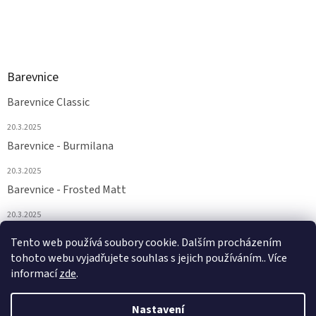
Barevnice
Barevnice Classic
20.3.2025
Barevnice - Burmilana
20.3.2025
Barevnice - Frosted Matt
20.3.2025
Barevnice - FS a Supertwist
Tento web používá soubory cookie. Dalším procházením
tohoto webu vyjadřujete souhlas s jejich používáním.. Více
20.3.2025
informací
zde
.
Nastavení
Vytvořil Shoptet