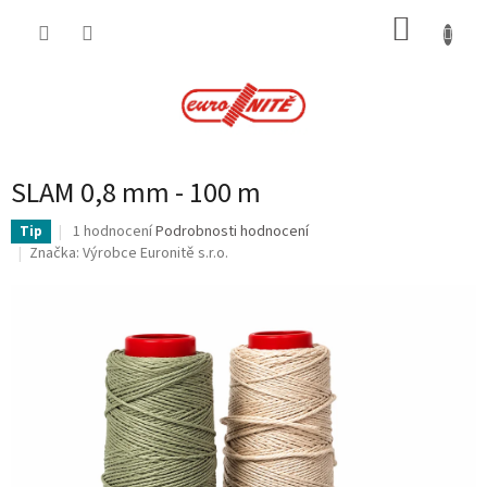
Přejít
NÁKUP
na
obsah
KOŠÍK
SLAM 0,8 mm - 100 m
Průměrné
1 hodnocení
Podrobnosti hodnocení
Tip
hodnocení
Značka:
Výrobce Euronitě s.r.o.
produktu
je
5,0
z
5
hvězdiček.