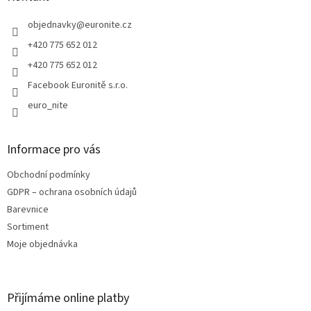
t
í
objednavky
@
euronite.cz
+420 775 652 012
+420 775 652 012
Facebook Euronitě s.r.o.
euro_nite
Informace pro vás
Obchodní podmínky
GDPR – ochrana osobních údajů
Barevnice
Sortiment
Moje objednávka
Přijímáme online platby