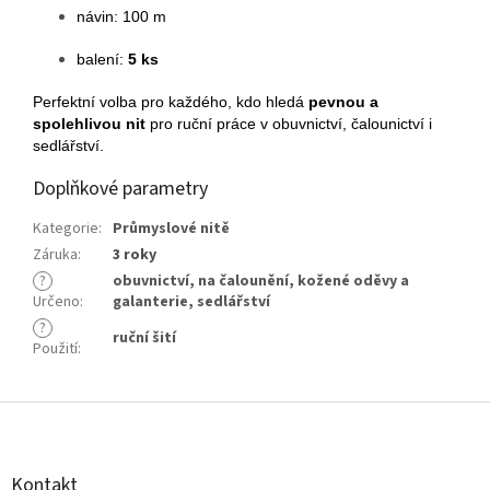
návin: 100 m
balení:
5 ks
Perfektní volba pro každého, kdo hledá
pevnou a
spolehlivou nit
pro ruční práce v obuvnictví, čalounictví i
sedlářství.
Doplňkové parametry
Kategorie
:
Průmyslové nitě
Záruka
:
3 roky
?
obuvnictví
,
na čalounění
,
kožené oděvy a
Určeno
:
galanterie
,
sedlářství
?
ruční šití
Použití
:
Z
á
p
a
Kontakt