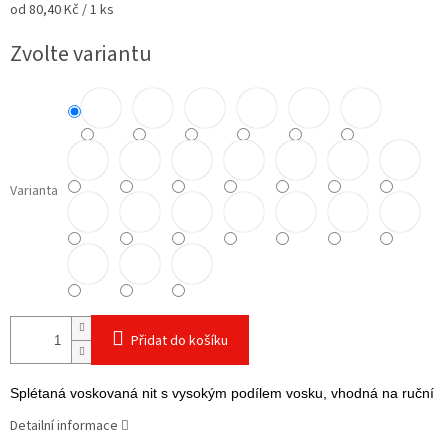
Měrná
od 80,40 Kč / 1 ks
cena:
Zvolte variantu
Varianta
Přidat do košíku
Splétaná voskovaná nit s vysokým podílem vosku, vhodná na ruční šit
Detailní informace