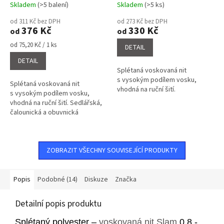
Skladem
(>5 balení)
Skladem
(>5 ks)
Průměrné
Průměrné
hodnocení
hodnocení
od 311 Kč bez DPH
od 273 Kč bez DPH
produktu
produktu
376 Kč
330 Kč
od
od
je
je
4,1
3,6
Měrná
od 75,20 Kč / 1 ks
DETAIL
cena:
z
z
DETAIL
5
5
Splétaná voskovaná nit
hvězdiček.
hvězdiček.
s vysokým podílem vosku,
Splétaná voskovaná nit
vhodná na ruční šití.
s vysokým podílem vosku,
vhodná na ruční šití. Sedlářská,
čalounická a obuvnická
voskovaná nit.
ZOBRAZIT VŠECHNY SOUVISEJÍCÍ PRODUKTY
Popis
Podobné (14)
Diskuze
Značka
Detailní popis produktu
Splétaný polyester –
voskovaná nit
Slam
0,8 -