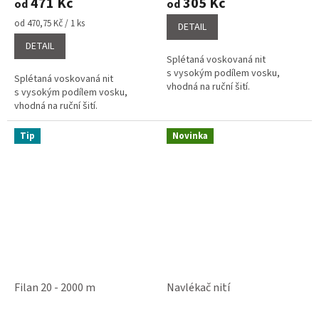
471 Kč
305 Kč
od
od
je
je
3,1
4,0
Měrná
od 470,75 Kč / 1 ks
DETAIL
cena:
z
z
DETAIL
5
5
Splétaná voskovaná nit
hvězdiček.
hvězdiček.
s vysokým podílem vosku,
Splétaná voskovaná nit
vhodná na ruční šití.
s vysokým podílem vosku,
vhodná na ruční šití.
Tip
Novinka
Filan 20 - 2000 m
Navlékač nití