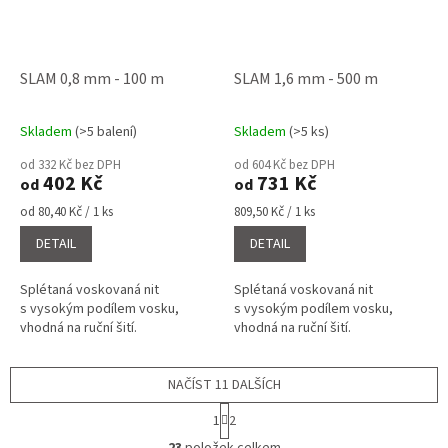
SLAM 0,8 mm - 100 m
SLAM 1,6 mm - 500 m
Skladem
(>5 balení)
Skladem
(>5 ks)
Průměrné
Průměrné
hodnocení
hodnocení
od 332 Kč bez DPH
od 604 Kč bez DPH
produktu
produktu
402 Kč
731 Kč
od
od
je
je
5,0
4,7
Měrná
Měrná
od 80,40 Kč / 1 ks
809,50 Kč / 1 ks
cena:
cena:
z
z
DETAIL
DETAIL
5
5
hvězdiček.
hvězdiček.
Splétaná voskovaná nit
Splétaná voskovaná nit
s vysokým podílem vosku,
s vysokým podílem vosku,
vhodná na ruční šití.
vhodná na ruční šití.
NAČÍST 11 DALŠÍCH
S
1
2
t
O
r