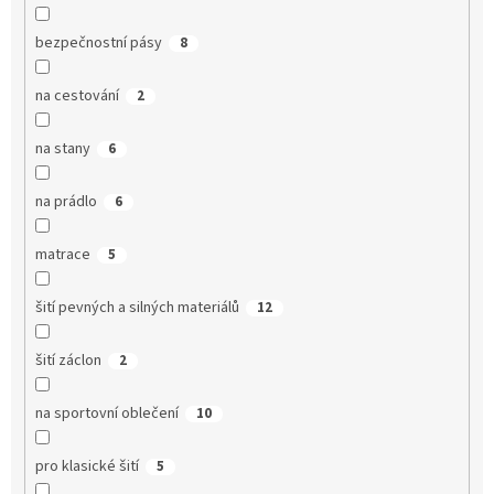
bezpečnostní pásy
8
na cestování
2
na stany
6
na prádlo
6
matrace
5
šití pevných a silných materiálů
12
šití záclon
2
na sportovní oblečení
10
pro klasické šití
5