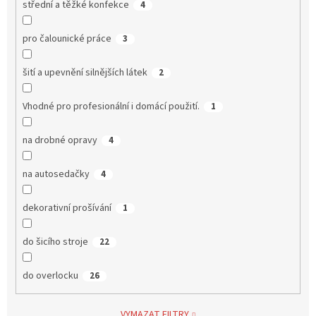
střední a těžké konfekce
4
pro čalounické práce
3
šití a upevnění silnějších látek
2
Vhodné pro profesionální i domácí použití.
1
na drobné opravy
4
na autosedačky
4
dekorativní prošívání
1
do šicího stroje
22
do overlocku
26
VYMAZAT FILTRY