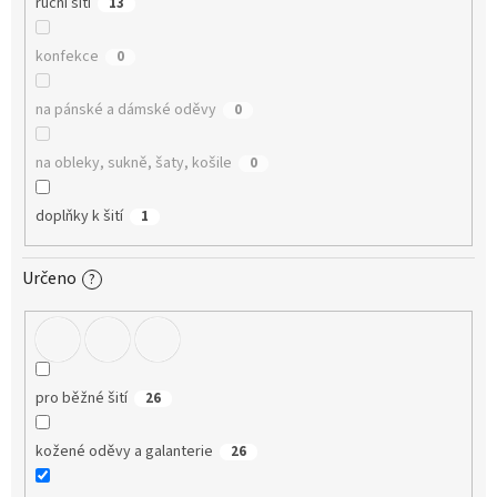
ruční šití
13
konfekce
0
na pánské a dámské oděvy
0
na obleky, sukně, šaty, košile
0
doplňky k šití
1
Určeno
?
pro běžné šití
26
kožené oděvy a galanterie
26