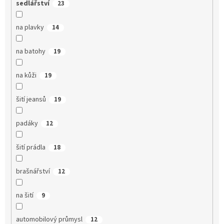
sedlářství
23
na plavky
14
na batohy
19
na kůži
19
šití jeansů
19
padáky
12
šití prádla
18
brašnářství
12
na šití
9
automobilový průmysl
12