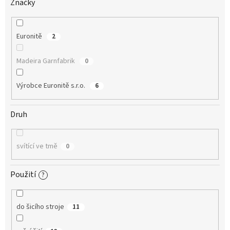
Značky
Euronitě
2
Madeira Garnfabrik
0
Výrobce Euronitě s.r.o.
6
Druh
svítící ve tmě
0
Použití
?
do šicího stroje
11