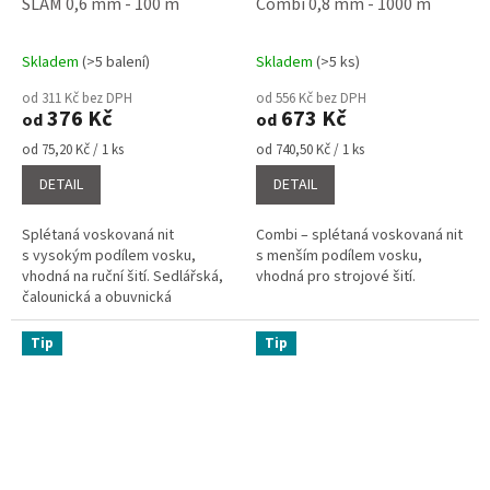
SLAM 0,6 mm - 100 m
Combi 0,8 mm - 1000 m
Skladem
(>5 balení)
Skladem
(>5 ks)
Průměrné
Průměrné
hodnocení
hodnocení
od 311 Kč bez DPH
od 556 Kč bez DPH
produktu
produktu
376 Kč
673 Kč
od
od
je
je
4,1
4,7
Měrná
Měrná
od 75,20 Kč / 1 ks
od 740,50 Kč / 1 ks
cena:
cena:
z
z
DETAIL
DETAIL
5
5
hvězdiček.
hvězdiček.
Splétaná voskovaná nit
Combi – splétaná voskovaná nit
s vysokým podílem vosku,
s menším podílem vosku,
vhodná na ruční šití. Sedlářská,
vhodná pro strojové šití.
čalounická a obuvnická
voskovaná nit.
Tip
Tip