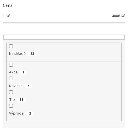
r
Cena
o
d
1
Kč
4886
Kč
u
k
t
ů
Na skladě
23
Akce
1
Novinka
2
Tip
11
Výprodej
2