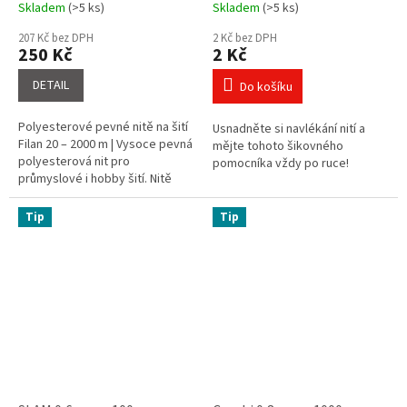
Skladem
(>5 ks)
Skladem
(>5 ks)
Průměrné
Průměrné
hodnocení
hodnocení
207 Kč bez DPH
2 Kč bez DPH
produktu
produktu
250 Kč
2 Kč
je
je
5,0
4,3
DETAIL
Do košíku
z
z
5
5
Polyesterové pevné nitě na šití
Usnadněte si navlékání nití a
hvězdiček.
hvězdiček.
Filan 20 – 2000 m | Vysoce pevná
mějte tohoto šikovného
polyesterová nit pro
pomocníka vždy po ruce!
průmyslové i hobby šití. Nitě
vhodné do overlocku.
Tip
Tip