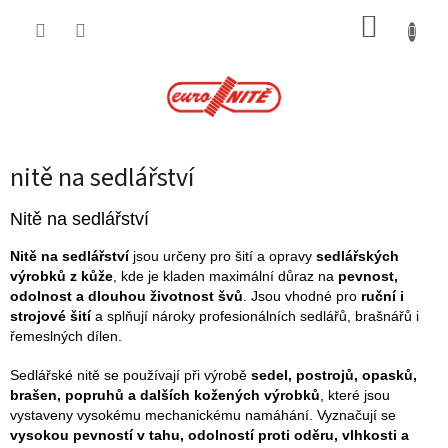
Přejít
NÁKUP
na
obsah
KOŠÍK
nitě na sedlářství
Nitě na sedlářství
Nitě na sedlářství
jsou určeny pro šití a opravy
sedlářských
výrobků z kůže
, kde je kladen maximální důraz na
pevnost,
odolnost a dlouhou životnost švů
. Jsou vhodné pro
ruční i
strojové šití
a splňují nároky profesionálních sedlářů, brašnářů i
řemeslných dílen.
Sedlářské nitě se používají při výrobě
sedel, postrojů, opasků,
brašen, popruhů a dalších kožených výrobků
, které jsou
vystaveny vysokému mechanickému namáhání. Vyznačují se
vysokou pevností v tahu, odolností proti oděru, vlhkosti a