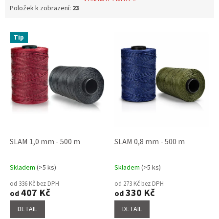
Položek k zobrazení:
23
V
Tip
ý
p
i
s
p
r
o
d
u
k
SLAM 1,0 mm - 500 m
SLAM 0,8 mm - 500 m
t
ů
Skladem
(>5 ks)
Skladem
(>5 ks)
Průměrné
Průměrné
hodnocení
hodnocení
od 336 Kč bez DPH
od 273 Kč bez DPH
produktu
produktu
407 Kč
330 Kč
od
od
je
je
4,6
3,6
DETAIL
DETAIL
z
z