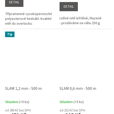
4,1
DETAIL
z
DETAIL
5
Třípramenné vysokopevnostní
hvězdiček.
Lněné nitě leštěné, hlazené
polyesterové hedvábí. Kvalitní
- prodáváme na váhu 250 g
nitě do overlocku.
Tip
SLAM 1,2 mm - 500 m
SLAM 0,6 mm - 500 m
Skladem
(>5 ks)
Skladem
(>5 ks)
Průměrné
Průměrné
hodnocení
hodnocení
od 389 Kč bez DPH
od 252 Kč bez DPH
produktu
produktu