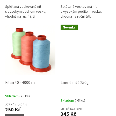
5
5
Splétaná voskovaná nit
Splétaná voskovaná nit
hvězdiček.
hvězdiček.
s vysokým podílem vosku,
s vysokým podílem vosku,
vhodná na ruční šití.
vhodná na ruční šití.
Novinka
Filan 40 - 4000 m
Lněné nitě 250g
Skladem
(>5 ks)
Průměrné
Skladem
(>5 ks)
hodnocení
207 Kč bez DPH
produktu
250 Kč
285 Kč bez DPH
je
345 Kč