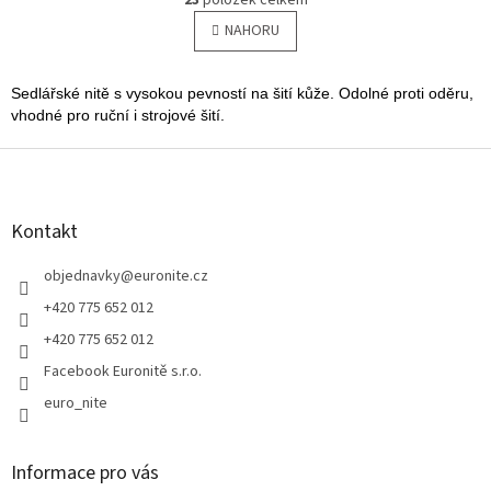
23
položek celkem
v
á
l
NAHORU
n
á
k
o
d
v
a
Sedlářské nitě s vysokou pevností na šití kůže. Odolné proti oděru,
á
c
vhodné pro ruční i strojové šití.
n
í
í
p
Z
r
á
v
p
k
a
Kontakt
y
t
v
í
objednavky
@
euronite.cz
ý
p
+420 775 652 012
i
+420 775 652 012
s
u
Facebook Euronitě s.r.o.
euro_nite
Informace pro vás