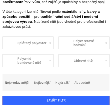
povětrnostním vlivům
, což zajišťuje spolehlivý a bezpečný spoj.
V této kategorii lze nitě filtrovat podle
materiálu, síly, barvy a
způsobu použití
– pro
tradiční ruční sedlářství i moderní
strojovou výrobu
. Nabízené nitě jsou vhodné pro profesionální i
zakázkovou práci.
Polyesterové
Splétaný polyester
hedvábí
Polyamid -
Jádrové nitě
bondované nitě
Ř
a
Nejprodávanější
Nejlevnější
Nejdražší
Abecedně
z
e
n
ZAVŘÍT FILTR
í
p