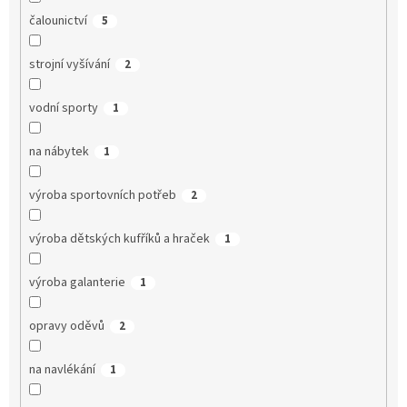
čalounictví
5
strojní vyšívání
2
vodní sporty
1
na nábytek
1
výroba sportovních potřeb
2
výroba dětských kufříků a hraček
1
výroba galanterie
1
opravy oděvů
2
na navlékání
1