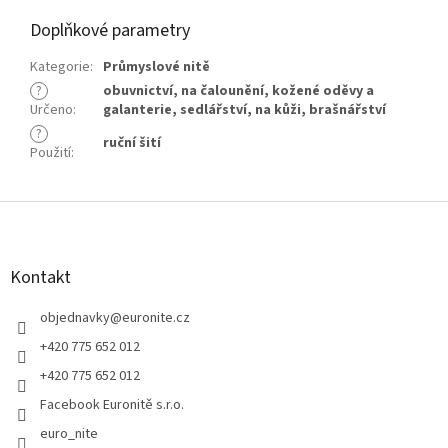
Doplňkové parametry
Kategorie
:
Průmyslové nitě
?
obuvnictví
,
na čalounění
,
kožené oděvy a
Určeno
:
galanterie
,
sedlářství
,
na kůži
,
brašnářství
?
ruční šití
Použití
:
Z
á
p
a
Kontakt
t
í
objednavky
@
euronite.cz
+420 775 652 012
+420 775 652 012
Facebook Euronitě s.r.o.
euro_nite