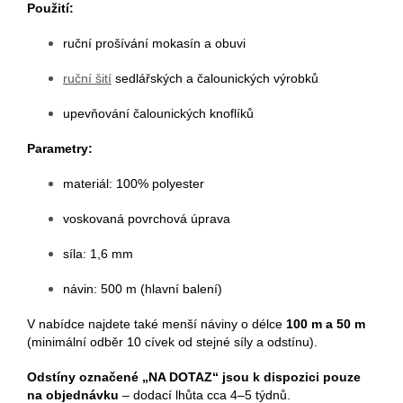
Použití:
ruční prošívání mokasín a obuvi
ruční šití
sedlářských a čalounických výrobků
upevňování čalounických knoflíků
Parametry:
materiál: 100% polyester
voskovaná povrchová úprava
síla: 1,6 mm
návin: 500 m (hlavní balení)
V nabídce najdete také menší náviny o délce
100 m a 50 m
(minimální odběr 10 cívek od stejné síly a odstínu).
Odstíny označené „NA DOTAZ“ jsou k dispozici pouze
na objednávku
– dodací lhůta cca 4–5 týdnů.