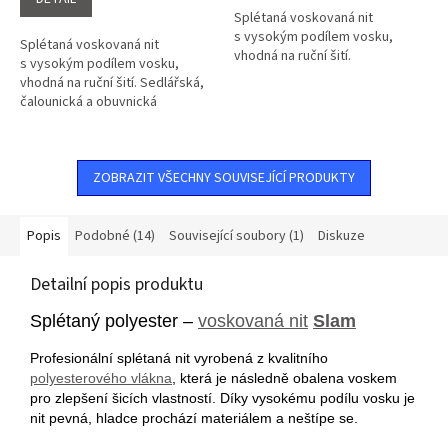
5
5
Splétaná voskovaná nit
hvězdiček.
hvězdiček.
s vysokým podílem vosku,
Splétaná voskovaná nit
vhodná na ruční šití.
s vysokým podílem vosku,
vhodná na ruční šití. Sedlářská,
čalounická a obuvnická
voskovaná nit.
ZOBRAZIT VŠECHNY SOUVISEJÍCÍ PRODUKTY
Popis
Podobné (14)
Související soubory (1)
Diskuze
Detailní popis produktu
Splétaný polyester –
voskovaná nit
Slam
Profesionální splétaná nit vyrobená z kvalitního
polyesterového vlákna
, která je následně obalena voskem
pro zlepšení šicích vlastností. Díky vysokému podílu vosku je
nit pevná, hladce prochází materiálem a neštípe se.