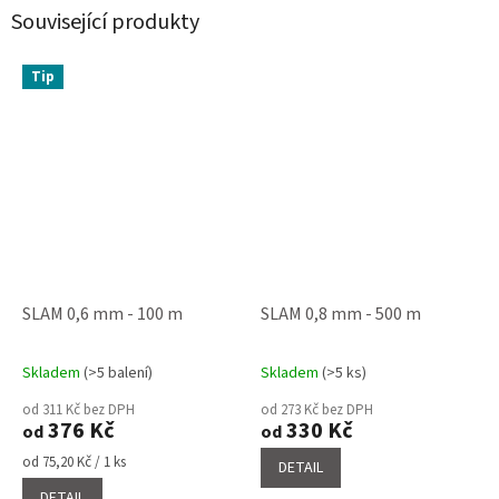
Související produkty
Tip
SLAM 0,6 mm - 100 m
SLAM 0,8 mm - 500 m
Skladem
(>5 balení)
Skladem
(>5 ks)
Průměrné
Průměrné
hodnocení
hodnocení
od 311 Kč bez DPH
od 273 Kč bez DPH
produktu
produktu
376 Kč
330 Kč
od
od
je
je
4,1
3,6
Měrná
od 75,20 Kč / 1 ks
DETAIL
cena:
z
z
DETAIL