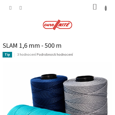
Přejít
NÁKUP
na
obsah
KOŠÍK
SLAM 1,6 mm - 500 m
Průměrné
3 hodnocení
Podrobnosti hodnocení
Tip
hodnocení
produktu
je
4,7
z
5
hvězdiček.